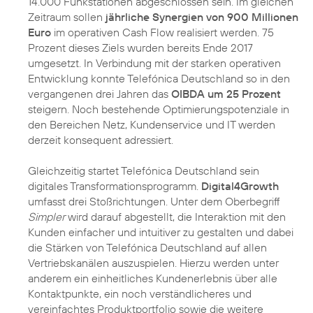
14.000 Funkstationen abgeschlossen sein. Im gleichen
Zeitraum sollen
jährliche Synergien von 900 Millionen
Euro
im operativen Cash Flow realisiert werden. 75
Prozent dieses Ziels wurden bereits Ende 2017
umgesetzt. In Verbindung mit der starken operativen
Entwicklung konnte Telefónica Deutschland so in den
vergangenen drei Jahren das
OIBDA um 25 Prozent
steigern. Noch bestehende Optimierungspotenziale in
den Bereichen Netz, Kundenservice und IT werden
derzeit konsequent adressiert.
Gleichzeitig startet Telefónica Deutschland sein
digitales Transformationsprogramm.
Digital4Growth
umfasst drei Stoßrichtungen. Unter dem Oberbegriff
Simpler
wird darauf abgestellt, die Interaktion mit den
Kunden einfacher und intuitiver zu gestalten und dabei
die Stärken von Telefónica Deutschland auf allen
Vertriebskanälen auszuspielen. Hierzu werden unter
anderem ein einheitliches Kundenerlebnis über alle
Kontaktpunkte, ein noch verständlicheres und
vereinfachtes Produktportfolio sowie die weitere