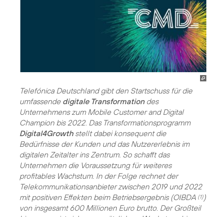
Telefónica Deutschland gibt den Startschuss für die
umfassende
digitale Transformation
des
Unternehmens zum Mobile Customer and Digital
Champion bis 2022. Das Transformationsprogramm
Digital4Growth
stellt dabei konsequent die
Bedürfnisse der Kunden und das Nutzererlebnis im
digitalen Zeitalter ins Zentrum. So schafft das
Unternehmen die Voraussetzung für weiteres
profitables Wachstum. In der Folge rechnet der
Telekommunikationsanbieter zwischen 2019 und 2022
mit positiven Effekten beim Betriebsergebnis (OIBDA
)
(1)
von insgesamt 600 Millionen Euro brutto. Der Großteil