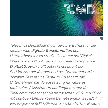
Telefónica Deutschland gibt den Startschuss für die
umfassende
digitale Transformation
des
Unternehmens zum Mobile Customer and Digital
Champion bis 2022. Das Transformationsprogramm
Digital4Growth
stellt dabei konsequent die
Bedürfnisse der Kunden und das Nutzererlebnis im
digitalen Zeitalter ins Zentrum. So schafft das
Unternehmen die Voraussetzung für weiteres
profitables Wachstum. In der Folge rechnet der
Telekommunikationsanbieter zwischen 2019 und 2022
mit positiven Effekten beim Betriebsergebnis (OIBDA
)
(1)
von insgesamt 600 Millionen Euro brutto. Der Großteil