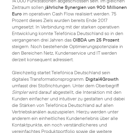
14.000 Funkstationen abgeschlossen sein. Im gleichen
Zeitraum sollen
jährliche Synergien von 900 Millionen
Euro
im operativen Cash Flow realisiert werden. 75
Prozent dieses Ziels wurden bereits Ende 2017
umgesetzt. In Verbindung mit der starken operativen
Entwicklung konnte Telefónica Deutschland so in den
vergangenen drei Jahren das
OIBDA um 25 Prozent
steigern. Noch bestehende Optimierungspotenziale in
den Bereichen Netz, Kundenservice und IT werden
derzeit konsequent adressiert.
Gleichzeitig startet Telefónica Deutschland sein
digitales Transformationsprogramm.
Digital4Growth
umfasst drei Stoßrichtungen. Unter dem Oberbegriff
Simpler
wird darauf abgestellt, die Interaktion mit den
Kunden einfacher und intuitiver zu gestalten und dabei
die Stärken von Telefónica Deutschland auf allen
Vertriebskanälen auszuspielen. Hierzu werden unter
anderem ein einheitliches Kundenerlebnis über alle
Kontaktpunkte, ein noch verständlicheres und
vereinfachtes Produktportfolio sowie die weitere