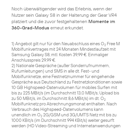
Noch überwältigender wird das Erlebnis, wenn der
Nutzer sein Galaxy S8 in der Halterung der Gear VR4
platziert und die zuvor festgehaltenen
Momente im
360-Grad-Modus
erneut erkundet.
1) Angebot gilt nur für den Neuabschluss eines O
Free M
2
Mobilfunkvertrages mit 24 Monaten Mindestlaufzeit mit
Samsung Galaxy S8, mtl. Kosten 39,99 €. Einmaliger
Anschlusspreis 29,99 €.
2) Nationale Gespräche (außer Sonderrufnummern,
Rufumleitungen) und SMS in alle dt. Fest- und
Mobilfunknetze, eine Festnetznummer für eingehende
Gespräche aus Deutschland zu Festnetzkonditionen sowie
10 GB Highspeed-Datenvolumen für mobiles Surfen mit
bis zu 225 MBit/s (im Durchschnitt 13,0 MBit/s; Upload bis
zu 50 MBit/s, im Durchschnitt 8,6 MBit/s) im dt. O
2
Mobilfunknetz pro Abrechnungsmonat enthalten. Nach
Verbrauch des Highspeed-Datenvolumens kann
unendlich im O
2G/GSM und 3G/UMTS Netz mit bis zu
2
1000 KBit/s (im Durchschnitt 994 KBit/s) weiter gesurft
werden (HD Video-Streaming und Internetanwendungen