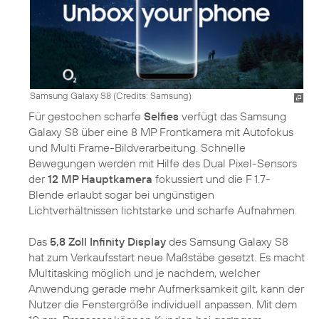
Samsung Galaxy S8 (
Credits: Samsung
)
Für gestochen scharfe
Selfies
verfügt das Samsung
Galaxy S8 über eine 8 MP Frontkamera mit Autofokus
und Multi Frame-Bildverarbeitung. Schnelle
Bewegungen werden mit Hilfe des Dual Pixel-Sensors
der
12 MP Hauptkamera
fokussiert und die F 1.7-
Blende erlaubt sogar bei ungünstigen
Lichtverhältnissen lichtstarke und scharfe Aufnahmen.
Das
5,8 Zoll Infinity Display
des Samsung Galaxy S8
hat zum Verkaufsstart neue Maßstäbe gesetzt. Es macht
Multitasking möglich und je nachdem, welcher
Anwendung gerade mehr Aufmerksamkeit gilt, kann der
Nutzer die Fenstergröße individuell anpassen. Mit dem