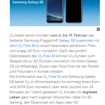
O
bietet seinen Kunden
vom 6. bis 19. Februar
das
2
beliebte Samsung Flaggschiff
Galaxy S8 zusammen mit
dem O
Free M
zu einem besonders attraktiven Preis
2
von knapp 40 Euro monatlich. Dank des großen
Datenpakets des
O
Free M
können O
Kunden zum
2
2
Beispiel bis zu 30 Stunden monatlich mit ihrem Galaxy
S8 via WhatsApp, Skype oder FaceTime mit der Familie
und Freunden in Kontakt bleiben.
Die Kombination aus
O
Free M
und Samsung Galaxy
2
S8 bietet O
im Aktionszeitraum für einmalig einen Euro
2
und 39,99 Euro monatlich über eine Laufzeit von 24
Monaten an.
Damit gestalten O
Kunden ihr
digitales
1)
2
Leben
ganz nach eigenen Wünschen. Ideal für 3D
Gaming, den Download von Apps oder HD