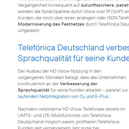
Vergangenheit konsequent auf
zukunftssichere, pake
werden die Sprachpakete durch Voice over IP (VoIP) an
Kunden, die noch über einen analogen oder ISDN Telefo
Modernisierung des Festnetzes
durch Telefónica Deut
umgestellt.
Telefónica Deutschland verbess
Sprachqualität für seine Kund
Der Ausbau der HD Voice-Nutzung in den
vergangenen Monaten belegt, dass das Unternehmen
kontinuierlich an der
Verbesserung der
Sprachqualität
für seine Kunden arbeitet – parallel zur
laufenden Netzintegration von O
und E-Plus
.
2
Nachdem netzinterne HD Voice-Telefonate bereits im
UMTS- und LTE-Mobilfunknetz von Telefónica
Deutschland möglich waren, profitieren Telefónica-
Kunden seit vergangenem Jahr sogar bei