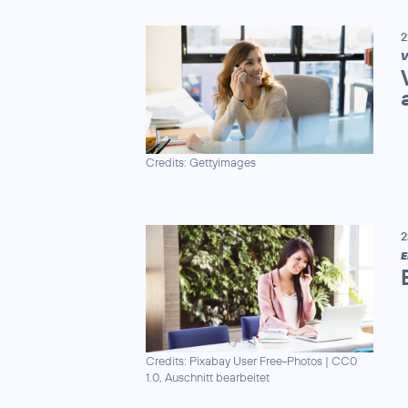
2
V
Credits: Gettyimages
2
E
Credits: Pixabay User Free-Photos
|
CC0
1.0, Auschnitt bearbeitet