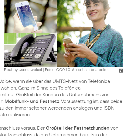
Pixabay User rawpixel
|
Fotos: CC0 1.0, Ausschnitt bearbeitet
oice, wenn sie über das UMTS-Netz von Telefónica
wählen. Ganz im Sinne des Telefónica-
 damit der Großteil der Kunden des Unternehmens von
hen
Mobilfunk- und Festnetz
. Voraussetzung ist, dass beide
r zu den immer seltener werdenden analogen und ISDN
te realisieren.
zanschluss voraus. Der
Großteil der Festnetzkunden
von
tnetzanschluss, da das Unternehmen bereits in der