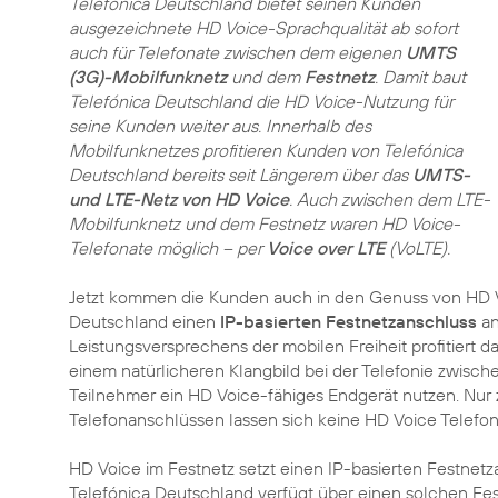
Telefónica Deutschland bietet seinen Kunden
ausgezeichnete HD Voice-Sprachqualität ab sofort
auch für Telefonate zwischen dem eigenen
UMTS
(3G)-Mobilfunknetz
und dem
Festnetz
. Damit baut
Telefónica Deutschland die HD Voice-Nutzung für
seine Kunden weiter aus. Innerhalb des
Mobilfunknetzes profitieren Kunden von Telefónica
Deutschland bereits seit Längerem über das
UMTS-
und LTE-Netz von HD Voice
. Auch zwischen dem LTE-
Mobilfunknetz und dem Festnetz waren HD Voice-
Telefonate möglich – per
Voice over LTE
(VoLTE).
Jetzt kommen die Kunden auch in den Genuss von HD V
Deutschland einen
IP-basierten Festnetzanschluss
an
Leistungsversprechens der mobilen Freiheit profitiert
einem natürlicheren Klangbild bei der Telefonie zwisc
Teilnehmer ein HD Voice-fähiges Endgerät nutzen. Nu
Telefonanschlüssen lassen sich keine HD Voice Telefona
HD Voice im Festnetz setzt einen IP-basierten Festnet
Telefónica Deutschland verfügt über einen solchen Fes