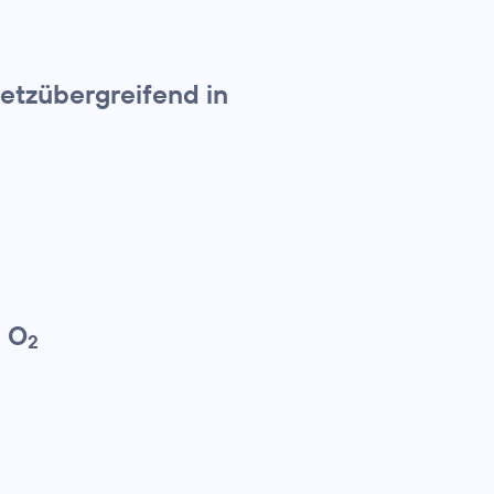
etzübergreifend in
n O
2