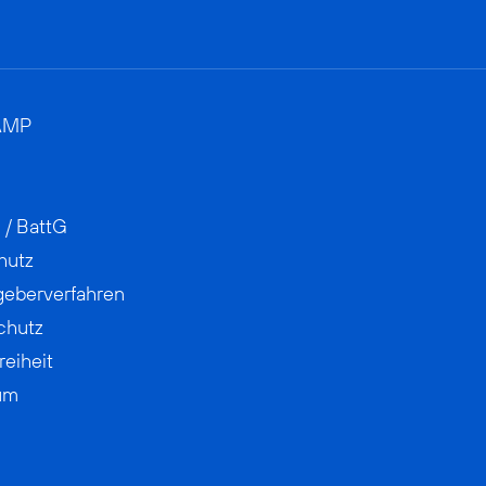
AMP
 / BattG
hutz
geberverfahren
chutz
reiheit
um