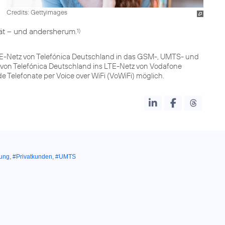
Credits: Gettyimages
ät – und andersherum.
1)
TE-Netz von Telefónica Deutschland in das GSM-, UMTS- und
von Telefónica Deutschland ins LTE-Netz von Vodafone
Telefonate per Voice over WiFi (VoWiFi) möglich.
lung
,
#Privatkunden
,
#UMTS