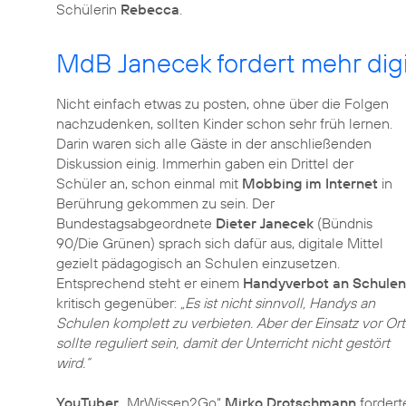
Schülerin
Rebecca
.
MdB Janecek fordert mehr dig
Nicht einfach etwas zu posten, ohne über die Folgen
nachzudenken, sollten Kinder schon sehr früh lernen.
Darin waren sich alle Gäste in der anschließenden
Diskussion einig. Immerhin gaben ein Drittel der
Schüler an, schon einmal mit
Mobbing im Internet
in
Berührung gekommen zu sein. Der
Bundestagsabgeordnete
Dieter Janecek
(Bündnis
90/Die Grünen) sprach sich dafür aus, digitale Mittel
gezielt pädagogisch an Schulen einzusetzen.
Entsprechend steht er einem
Handyverbot an Schulen
kritisch gegenüber:
„Es ist nicht sinnvoll, Handys an
Schulen komplett zu verbieten. Aber der Einsatz vor Ort
sollte reguliert sein, damit der Unterricht nicht gestört
wird.“
YouTuber
„MrWissen2Go“
Mirko Drotschmann
fordert