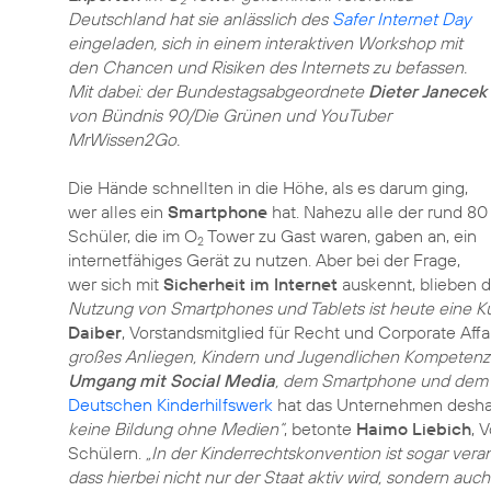
2
Deutschland hat sie anlässlich des
Safer Internet Day
eingeladen, sich in einem interaktiven Workshop mit
den Chancen und Risiken des Internets zu befassen.
Mit dabei: der Bundestagsabgeordnete
Dieter Janecek
von Bündnis 90/Die Grünen und YouTuber
MrWissen2Go.
Die Hände schnellten in die Höhe, als es darum ging,
wer alles ein
Smartphone
hat. Nahezu alle der rund 80
Schüler, die im O
Tower zu Gast waren, gaben an, ein
2
internetfähiges Gerät zu nutzen. Aber bei der Frage,
wer sich mit
Sicherheit im Internet
auskennt, blieben 
Nutzung von Smartphones und Tablets ist heute eine K
Daiber
, Vorstandsmitglied für Recht und Corporate Affa
großes Anliegen, Kindern und Jugendlichen Kompetenze
Umgang mit Social Media
, dem Smartphone und dem 
Deutschen Kinderhilfswerk
hat das Unternehmen deshal
keine Bildung ohne Medien“
, betonte
Haimo Liebich
, 
Schülern.
„In der Kinderrechtskonvention ist sogar vera
dass hierbei nicht nur der Staat aktiv wird, sondern a