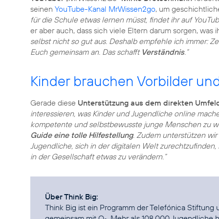
seinen
YouTube-Kanal MrWissen2go
, um geschichtlich
für die Schule etwas lernen müsst, findet ihr auf YouTub
er aber auch, dass sich viele Eltern darum sorgen, was 
selbst nicht so gut aus. Deshalb empfehle ich immer: Z
Euch gemeinsam an. Das schafft
Verständnis
.“
Kinder brauchen Vorbilder un
Gerade diese
Unterstützung aus dem direkten Umfel
interessieren, was Kinder und Jugendliche online mache
kompetente und selbstbewusste junge Menschen zu w
Guide eine tolle Hilfestellung
. Zudem unterstützen wir
Jugendliche, sich in der digitalen Welt zurechtzufinden,
in der Gesellschaft etwas zu verändern.“
Über Think Big:
Think Big ist ein Programm der Telefónica Stiftun
gemeinsam mit O
. Mehr als 108.000 Jugendliche h