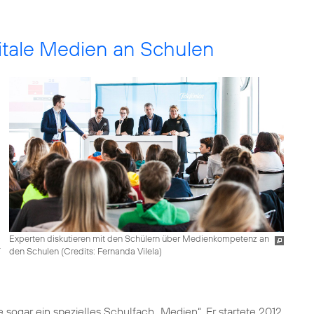
itale Medien an Schulen
Experten diskutieren mit den Schülern über Medienkompetenz an
den Schulen (
Credits: Fernanda Vilela
)
e sogar ein spezielles Schulfach „Medien“. Er startete 2012