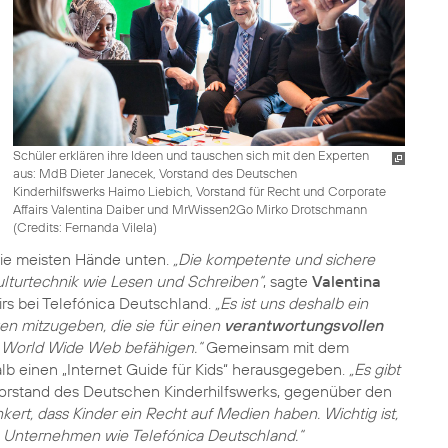
Schüler erklären ihre Ideen und tauschen sich mit den Experten
aus: MdB Dieter Janecek, Vorstand des Deutschen
Kinderhilfswerks Haimo Liebich, Vorstand für Recht und Corporate
Affairs Valentina Daiber und MrWissen2Go Mirko Drotschmann
(
Credits: Fernanda Vilela
)
die meisten Hände unten.
„Die kompetente und sichere
ulturtechnik wie Lesen und Schreiben“
, sagte
Valentina
irs bei Telefónica Deutschland.
„Es ist uns deshalb ein
n mitzugeben, die sie für einen
verantwortungsvollen
World Wide Web befähigen.“
Gemeinsam mit dem
b einen „Internet Guide für Kids“ herausgegeben.
„Es gibt
Vorstand des Deutschen Kinderhilfswerks, gegenüber den
nkert, dass Kinder ein Recht auf Medien haben. Wichtig ist,
uch Unternehmen wie Telefónica Deutschland.“