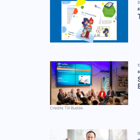
2
E
1
S
Credits: Till Budde
0
C