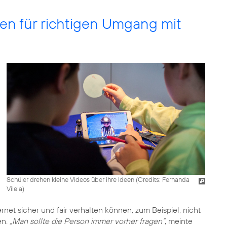
en für richtigen Umgang mit
Schüler drehen kleine Videos über ihre Ideen (
Credits: Fernanda
Vilela
)
ernet sicher und fair verhalten können, zum Beispiel, nicht
en.
„Man sollte die Person immer vorher fragen“
, meinte