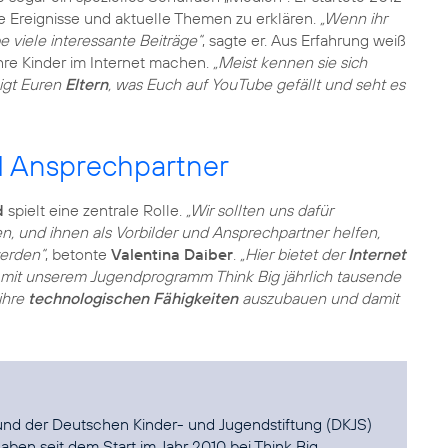
e Ereignisse und aktuelle Themen zu erklären.
„Wenn ihr
e viele interessante Beiträge“
, sagte er. Aus Erfahrung weiß
ihre Kinder im Internet machen.
„Meist kennen sie sich
eigt Euren
Eltern
, was Euch auf YouTube gefällt und seht es
d Ansprechpartner
d
spielt eine zentrale Rolle.
„Wir sollten uns dafür
n, und ihnen als Vorbilder und Ansprechpartner helfen,
erden“
, betonte
Valentina Daiber
.
„Hier bietet der
Internet
 mit unserem Jugendprogramm Think Big jährlich tausende
 ihre
technologischen Fähigkeiten
auszubauen und damit
g und der Deutschen Kinder- und Jugendstiftung (DKJS)
aben seit dem Start im Jahr 2010 bei Think Big