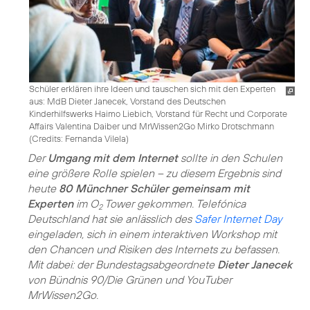
Schüler erklären ihre Ideen und tauschen sich mit den Experten
aus: MdB Dieter Janecek, Vorstand des Deutschen
Kinderhilfswerks Haimo Liebich, Vorstand für Recht und Corporate
Affairs Valentina Daiber und MrWissen2Go Mirko Drotschmann
(
Credits: Fernanda Vilela
)
Der
Umgang mit dem Internet
sollte in den Schulen
eine größere Rolle spielen – zu diesem Ergebnis sind
heute
80 Münchner Schüler gemeinsam mit
Experten
im O
Tower gekommen. Telefónica
2
Deutschland hat sie anlässlich des
Safer Internet Day
eingeladen, sich in einem interaktiven Workshop mit
den Chancen und Risiken des Internets zu befassen.
Mit dabei: der Bundestagsabgeordnete
Dieter Janecek
von Bündnis 90/Die Grünen und YouTuber
MrWissen2Go.