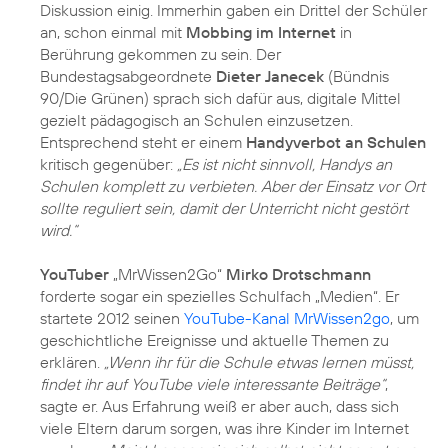
Diskussion einig. Immerhin gaben ein Drittel der Schüler
an, schon einmal mit
Mobbing im Internet
in
Berührung gekommen zu sein. Der
Bundestagsabgeordnete
Dieter Janecek
(Bündnis
90/Die Grünen) sprach sich dafür aus, digitale Mittel
gezielt pädagogisch an Schulen einzusetzen.
Entsprechend steht er einem
Handyverbot an Schulen
kritisch gegenüber:
„Es ist nicht sinnvoll, Handys an
Schulen komplett zu verbieten. Aber der Einsatz vor Ort
sollte reguliert sein, damit der Unterricht nicht gestört
wird.“
YouTuber
„MrWissen2Go“
Mirko Drotschmann
forderte sogar ein spezielles Schulfach „Medien“. Er
startete 2012 seinen
YouTube-Kanal MrWissen2go
, um
geschichtliche Ereignisse und aktuelle Themen zu
erklären.
„Wenn ihr für die Schule etwas lernen müsst,
findet ihr auf YouTube viele interessante Beiträge“
,
sagte er. Aus Erfahrung weiß er aber auch, dass sich
viele Eltern darum sorgen, was ihre Kinder im Internet