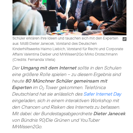
Schüler erklären ihre Ideen und tauschen sich mit den Experten
aus: MdB Dieter Janecek, Vorstand des Deutschen
Kinderhilfswerks Haimo Liebich, Vorstand für Recht und Corporate
Affairs Valentina Daiber und MrWissen2Go Mirko Drotschmann
(
Credits: Fernanda Vilela
)
Der
Umgang mit dem Internet
sollte in den Schulen
eine größere Rolle spielen – zu diesem Ergebnis sind
heute
80 Münchner Schüler gemeinsam mit
Experten
im O
Tower gekommen. Telefónica
2
Deutschland hat sie anlässlich des
Safer Internet Day
eingeladen, sich in einem interaktiven Workshop mit
den Chancen und Risiken des Internets zu befassen.
Mit dabei: der Bundestagsabgeordnete
Dieter Janecek
von Bündnis 90/Die Grünen und YouTuber
MrWissen2Go.