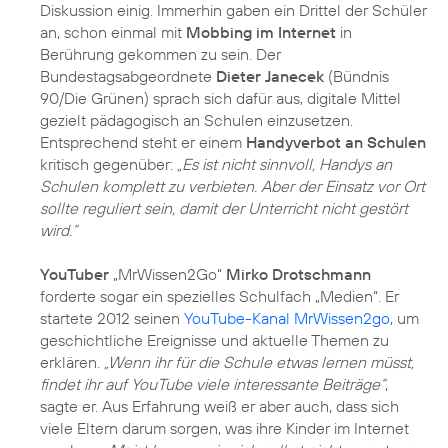
Diskussion einig. Immerhin gaben ein Drittel der Schüler
an, schon einmal mit
Mobbing im Internet
in
Berührung gekommen zu sein. Der
Bundestagsabgeordnete
Dieter Janecek
(Bündnis
90/Die Grünen) sprach sich dafür aus, digitale Mittel
gezielt pädagogisch an Schulen einzusetzen.
Entsprechend steht er einem
Handyverbot an Schulen
kritisch gegenüber:
„Es ist nicht sinnvoll, Handys an
Schulen komplett zu verbieten. Aber der Einsatz vor Ort
sollte reguliert sein, damit der Unterricht nicht gestört
wird.“
YouTuber
„MrWissen2Go“
Mirko Drotschmann
forderte sogar ein spezielles Schulfach „Medien“. Er
startete 2012 seinen
YouTube-Kanal MrWissen2go
, um
geschichtliche Ereignisse und aktuelle Themen zu
erklären.
„Wenn ihr für die Schule etwas lernen müsst,
findet ihr auf YouTube viele interessante Beiträge“
,
sagte er. Aus Erfahrung weiß er aber auch, dass sich
viele Eltern darum sorgen, was ihre Kinder im Internet