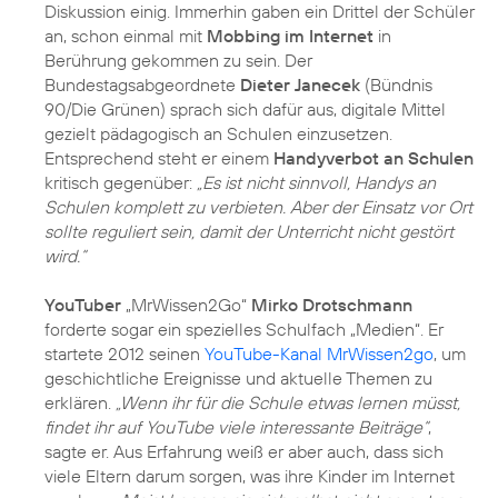
Diskussion einig. Immerhin gaben ein Drittel der Schüler
an, schon einmal mit
Mobbing im Internet
in
Berührung gekommen zu sein. Der
Bundestagsabgeordnete
Dieter Janecek
(Bündnis
90/Die Grünen) sprach sich dafür aus, digitale Mittel
gezielt pädagogisch an Schulen einzusetzen.
Entsprechend steht er einem
Handyverbot an Schulen
kritisch gegenüber:
„Es ist nicht sinnvoll, Handys an
Schulen komplett zu verbieten. Aber der Einsatz vor Ort
sollte reguliert sein, damit der Unterricht nicht gestört
wird.“
YouTuber
„MrWissen2Go“
Mirko Drotschmann
forderte sogar ein spezielles Schulfach „Medien“. Er
startete 2012 seinen
YouTube-Kanal MrWissen2go
, um
geschichtliche Ereignisse und aktuelle Themen zu
erklären.
„Wenn ihr für die Schule etwas lernen müsst,
findet ihr auf YouTube viele interessante Beiträge“
,
sagte er. Aus Erfahrung weiß er aber auch, dass sich
viele Eltern darum sorgen, was ihre Kinder im Internet