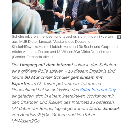
Schüler erklären ihre Ideen und tauschen sich mit den Experten
aus: MdB Dieter Janecek, Vorstand des Deutschen
Kinderhilfswerks Haimo Liebich, Vorstand für Recht und Corporate
Affairs Valentina Daiber und MrWissen2Go Mirko Drotschmann
(
Credits: Fernanda Vilela
)
Der
Umgang mit dem Internet
sollte in den Schulen
eine größere Rolle spielen – zu diesem Ergebnis sind
heute
80 Münchner Schüler gemeinsam mit
Experten
im O
Tower gekommen. Telefónica
2
Deutschland hat sie anlässlich des
Safer Internet Day
eingeladen, sich in einem interaktiven Workshop mit
den Chancen und Risiken des Internets zu befassen.
Mit dabei: der Bundestagsabgeordnete
Dieter Janecek
von Bündnis 90/Die Grünen und YouTuber
MrWissen2Go.