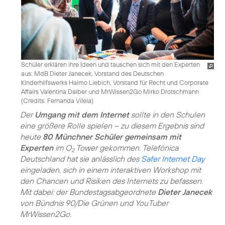
Schüler erklären ihre Ideen und tauschen sich mit den Experten
aus: MdB Dieter Janecek, Vorstand des Deutschen
Kinderhilfswerks Haimo Liebich, Vorstand für Recht und Corporate
Affairs Valentina Daiber und MrWissen2Go Mirko Drotschmann
(
Credits: Fernanda Vilela
)
Der
Umgang mit dem Internet
sollte in den Schulen
eine größere Rolle spielen – zu diesem Ergebnis sind
heute
80 Münchner Schüler gemeinsam mit
Experten
im O
Tower gekommen. Telefónica
2
Deutschland hat sie anlässlich des
Safer Internet Day
eingeladen, sich in einem interaktiven Workshop mit
den Chancen und Risiken des Internets zu befassen.
Mit dabei: der Bundestagsabgeordnete
Dieter Janecek
von Bündnis 90/Die Grünen und YouTuber
MrWissen2Go.