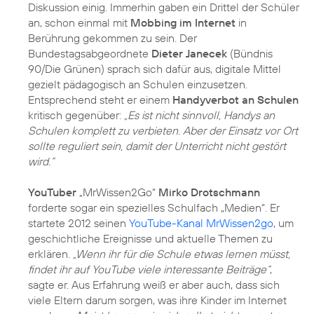
Diskussion einig. Immerhin gaben ein Drittel der Schüler
an, schon einmal mit
Mobbing im Internet
in
Berührung gekommen zu sein. Der
Bundestagsabgeordnete
Dieter Janecek
(Bündnis
90/Die Grünen) sprach sich dafür aus, digitale Mittel
gezielt pädagogisch an Schulen einzusetzen.
Entsprechend steht er einem
Handyverbot an Schulen
kritisch gegenüber:
„Es ist nicht sinnvoll, Handys an
Schulen komplett zu verbieten. Aber der Einsatz vor Ort
sollte reguliert sein, damit der Unterricht nicht gestört
wird.“
YouTuber
„MrWissen2Go“
Mirko Drotschmann
forderte sogar ein spezielles Schulfach „Medien“. Er
startete 2012 seinen
YouTube-Kanal MrWissen2go
, um
geschichtliche Ereignisse und aktuelle Themen zu
erklären.
„Wenn ihr für die Schule etwas lernen müsst,
findet ihr auf YouTube viele interessante Beiträge“
,
sagte er. Aus Erfahrung weiß er aber auch, dass sich
viele Eltern darum sorgen, was ihre Kinder im Internet