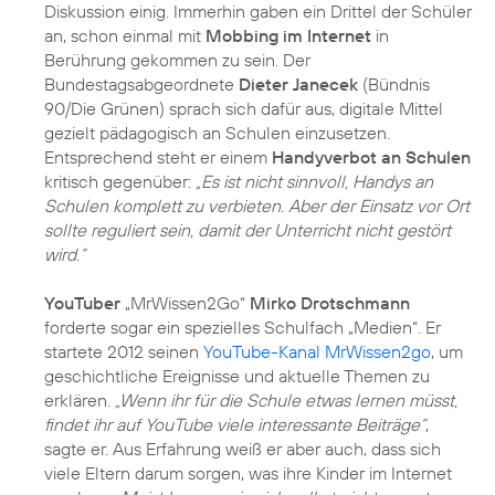
Diskussion einig. Immerhin gaben ein Drittel der Schüler
an, schon einmal mit
Mobbing im Internet
in
Berührung gekommen zu sein. Der
Bundestagsabgeordnete
Dieter Janecek
(Bündnis
90/Die Grünen) sprach sich dafür aus, digitale Mittel
gezielt pädagogisch an Schulen einzusetzen.
Entsprechend steht er einem
Handyverbot an Schulen
kritisch gegenüber:
„Es ist nicht sinnvoll, Handys an
Schulen komplett zu verbieten. Aber der Einsatz vor Ort
sollte reguliert sein, damit der Unterricht nicht gestört
wird.“
YouTuber
„MrWissen2Go“
Mirko Drotschmann
forderte sogar ein spezielles Schulfach „Medien“. Er
startete 2012 seinen
YouTube-Kanal MrWissen2go
, um
geschichtliche Ereignisse und aktuelle Themen zu
erklären.
„Wenn ihr für die Schule etwas lernen müsst,
findet ihr auf YouTube viele interessante Beiträge“
,
sagte er. Aus Erfahrung weiß er aber auch, dass sich
viele Eltern darum sorgen, was ihre Kinder im Internet