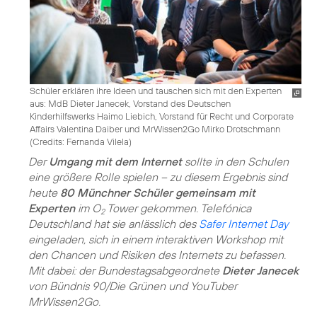
Schüler erklären ihre Ideen und tauschen sich mit den Experten
aus: MdB Dieter Janecek, Vorstand des Deutschen
Kinderhilfswerks Haimo Liebich, Vorstand für Recht und Corporate
Affairs Valentina Daiber und MrWissen2Go Mirko Drotschmann
(
Credits: Fernanda Vilela
)
Der
Umgang mit dem Internet
sollte in den Schulen
eine größere Rolle spielen – zu diesem Ergebnis sind
heute
80 Münchner Schüler gemeinsam mit
Experten
im O
Tower gekommen. Telefónica
2
Deutschland hat sie anlässlich des
Safer Internet Day
eingeladen, sich in einem interaktiven Workshop mit
den Chancen und Risiken des Internets zu befassen.
Mit dabei: der Bundestagsabgeordnete
Dieter Janecek
von Bündnis 90/Die Grünen und YouTuber
MrWissen2Go.