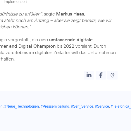
implementiert
ürfnisse zu erfüllen“
, sagte
Markus Haas
,
ra steht noch am Anfang – aber sie zeigt bereits, wie wir
ichen können.“
ie vorgestellt, die eine
umfassende digitale
mer and Digital Champion
bis 2022 vorsieht. Durch
utzererlebnis im digitalen Zeitalter will das Unternehmen
haffen.
en
,
#Neue_Technologien
,
#Pressemitteilung
,
#Self_Service
,
#Service
,
#Telefónica