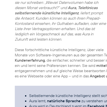
sie nur schreiben: „Wieviel Datenvolumen habe ich
diesen Monat verbraucht?“ und
Aura, Telefónicas
selbstlernende künstliche Intelligenz
, liefert prompt
die Antwort. Kunden können so auch ihren Prepaid-
Kontostand einsehen, ihr Guthaben aufladen, oder eine
Liste ihrer Vertragsoptionen erhalten. Und das ist
lediglich ein Vorgeschmack auf das, was Aura in
Zukunft wird leisten können.
Diese fortschrittliche künstliche Intelligenz, über viele
Monate von Software-Ingenieuren aus der gesamten Tel
Kundenerfahrung
, die einfacher, schneller und besser 
ein und lernt seine Präferenzen kennen. Sie wird
mittel
entgegennehmen und auf gleiche Weise beantworten kö
es eine Webseite oder eine App – und in das
Angebot u
Selbstlernende künstliche Intelligenz stellt sic
Aura lernt,
natürliche Sprache
zu verstehen un
Aura wird in Deutschland zuerst im
Facebook 