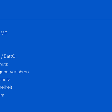
AMP
 / BattG
hutz
geberverfahren
chutz
reiheit
um