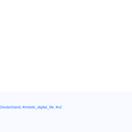
_Deutschland
,
#mobile_digital_life
,
#o2