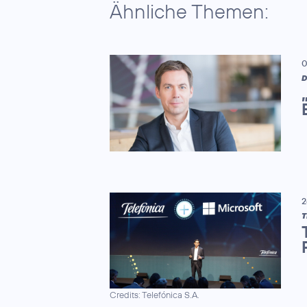
Ähnliche Themen:
0
D
2
T
Credits: Telefónica S.A.