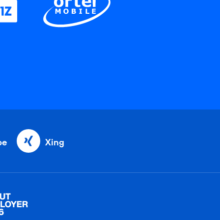
be
Xing