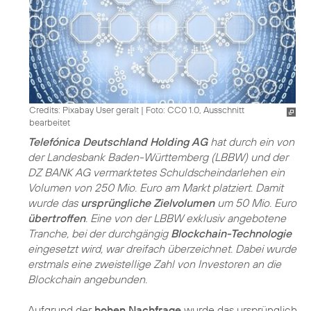
Credits: Pixabay User geralt
|
Foto: CC0 1.0, Ausschnitt
bearbeitet
Telefónica Deutschland Holding AG
hat durch ein von
der Landesbank Baden-Württemberg (LBBW) und der
DZ BANK AG vermarktetes Schuldscheindarlehen ein
Volumen von 250 Mio. Euro am Markt platziert. Damit
wurde das
ursprüngliche Zielvolumen
um 50 Mio. Euro
übertroffen
. Eine von der LBBW exklusiv angebotene
Tranche, bei der durchgängig
Blockchain-Technologie
eingesetzt wird, war dreifach überzeichnet. Dabei wurde
erstmals eine zweistellige Zahl von Investoren an die
Blockchain angebunden.
Aufgrund der
hohen Nachfrage
wurde das ursprünglich