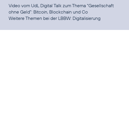
Video vom UdL Digital Talk zum Thema “Gesellschaft
ohne Geld”:
Bitcoin, Blockchain und Co
Weitere Themen bei der LBBW:
Digitalisierung