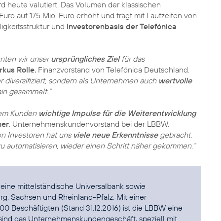
ird heute valutiert. Das Volumen der klassischen
ro auf 175 Mio. Euro erhöht und trägt mit Laufzeiten von
lligkeitsstruktur und
Investorenbasis der Telefónica
nten wir unser
ursprüngliches Ziel
für das
kus Rolle
, Finanzvorstand von Telefónica Deutschland.
r diversifiziert, sondern als Unternehmen auch
wertvolle
ain gesammelt.“
erem Kunden
wichtige Impulse für die Weiterentwicklung
ner
, Unternehmenskundenvorstand bei der LBBW.
on Investoren hat uns
viele neue Erkenntnisse
gebracht.
zu automatisieren, wieder einen Schritt näher gekommen.“
t eine mittelständische Universalbank sowie
rg, Sachsen und Rheinland-Pfalz. Mit einer
0 Beschäftigten (Stand 31.12.2016) ist die LBBW eine
 sind das Unternehmenskundengeschäft, speziell mit