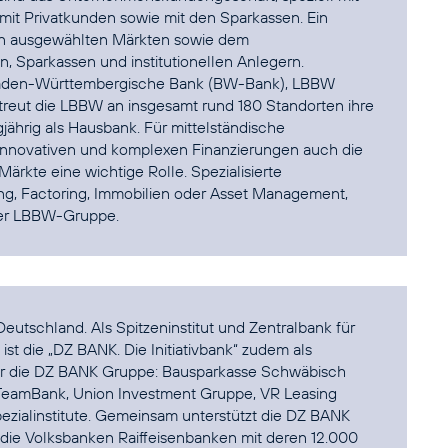
it Privatkunden sowie mit den Sparkassen. Ein
n in ausgewählten Märkten sowie dem
, Sparkassen und institutionellen Anlegern.
Baden-Württembergische Bank (BW-Bank), LBBW
eut die LBBW an insgesamt rund 180 Standorten ihre
jährig als Hausbank. Für mittelständische
 innovativen und komplexen Finanzierungen auch die
Märkte eine wichtige Rolle. Spezialisierte
g, Factoring, Immobilien oder Asset Management,
der LBBW-Gruppe.
Deutschland. Als Spitzeninstitut und Zentralbank für
t die „DZ BANK. Die Initiativbank“ zudem als
für die DZ BANK Gruppe: Bausparkasse Schwäbisch
TeamBank, Union Investment Gruppe, VR Leasing
zialinstitute. Gemeinsam unterstützt die DZ BANK
die Volksbanken Raiffeisenbanken mit deren 12.000