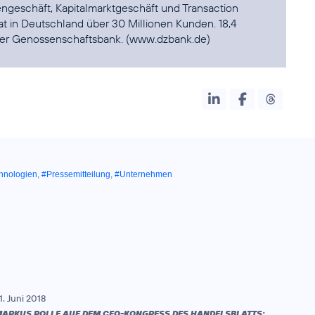
ngeschäft, Kapitalmarktgeschäft und Transaction
t in Deutschland über 30 Millionen Kunden. 18,4
hrer Genossenschaftsbank. (
www.dzbank.de
)
hnologien
,
#Pressemitteilung
,
#Unternehmen
1. Juni 2018
ARKUS ROLLE AUF DEM CFO-KONGRESS DES HANDELSBLATTS: