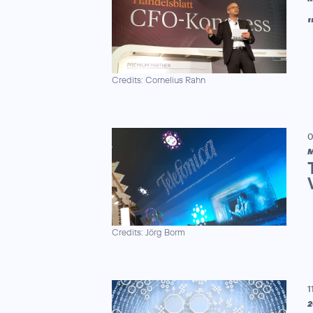
Credits: Cornelius Rahn
0
M
Credits: Jörg Borm
1
2