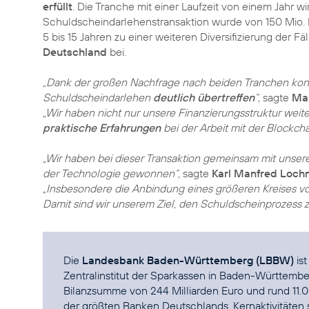
erfüllt
. Die Tranche mit einer Laufzeit von einem Jahr w
Schuldscheindarlehenstransaktion wurde von 150 Mio. Eu
5 bis 15 Jahren zu einer weiteren Diversifizierung der Fä
Deutschland
bei.
„Dank der großen Nachfrage nach beiden Tranchen kon
Schuldscheindarlehen
deutlich übertreffen
“,
sagte
Mar
„Wir haben nicht nur unsere Finanzierungsstruktur weite
praktische Erfahrungen
bei der Arbeit mit der Blockch
„Wir haben bei dieser Transaktion gemeinsam mit uns
der Technologie gewonnen“,
sagte
Karl Manfred Loch
„Insbesondere die Anbindung eines größeren Kreises v
Damit sind wir unserem Ziel, den Schuldscheinprozess 
Die
Landesbank Baden-Württemberg (LBBW)
is
Zentralinstitut der Sparkassen in Baden-Württembe
Bilanzsumme von 244 Milliarden Euro und rund 11.00
der größten Banken Deutschlands. Kernaktivitäten