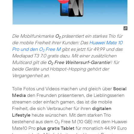
Die Mobilfunkmarke
O
präsentiert ein starkes Trio für
2
die mobile Freiheit ihrer Kunden: Das
Huawei Mate 10
Pro und den O
Free M
gibt es jetzt für 49,99 und das
2
Mediapad T3 7.0 gratis dazu. Mit einer zusätzlichen
Multicard gilt die
O
Free Weitersurf-Garantie
für
1)
2
beide Geräte und Hotspot-Hopping gehört der
Vergangenheit an.
Tolle Fotos und Videos machen und gleich über
Social
Media
den Freunden präsentieren, die Lieblingsserien
streamen oder einfach gamen, das ist die mobile
Freiheit, die sich Verbraucher für ihren
digitalen
Lifestyle
heute wünschen. Mit dem starken Trio
bestehend aus dem O
Free M (10 GB) mit dem Huawei
2
Mate10 Pro
plus gratis Tablet
für monatlich 44,99 Euro