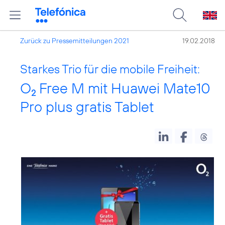
Zurück zu Pressemitteilungen 2021
19.02.2018
Starkes Trio für die mobile Freiheit:
O
Free M mit Huawei Mate10
2
Pro plus gratis Tablet