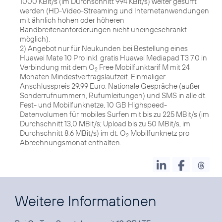
1000 KBit/s (im Durchschnitt 994 KBit/s) weiter gesurft
werden (HD-Video-Streaming und Internetanwendungen
mit ähnlich hohen oder höheren
Bandbreitenanforderungen nicht uneingeschränkt
möglich).
2) Angebot nur für Neukunden bei Bestellung eines
Huawei Mate 10 Pro inkl. gratis Huawei Mediapad T3 7.0 in
Verbindung mit dem O
Free Mobilfunktarif M mit 24
2
Monaten Mindestvertragslaufzeit. Einmaliger
Anschlusspreis 29,99 Euro. Nationale Gespräche (außer
Sonderrufnummern, Rufumleitungen) und SMS in alle dt.
Fest- und Mobilfunknetze, 10 GB Highspeed-
Datenvolumen für mobiles Surfen mit bis zu 225 MBit/s (im
Durchschnitt 13,0 MBit/s; Upload bis zu 50 MBit/s, im
Durchschnitt 8,6 MBit/s) im dt. O
Mobilfunknetz pro
2
Abrechnungsmonat enthalten.
Weitere Informationen