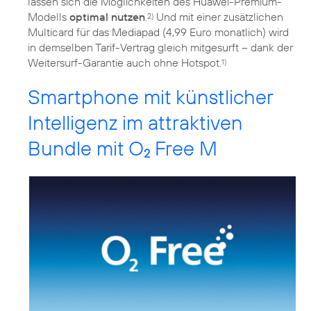
lassen sich die Möglichkeiten des Huawei-Premium-
Modells
optimal nutzen
.
Und mit einer zusätzlichen
2)
Multicard für das Mediapad (4,99 Euro monatlich) wird
in demselben Tarif-Vertrag gleich mitgesurft – dank der
Weitersurf-Garantie auch ohne Hotspot.
1)
Smartphone mit künstlicher
Intelligenz im attraktiven
Bundle mit O
Free M
2