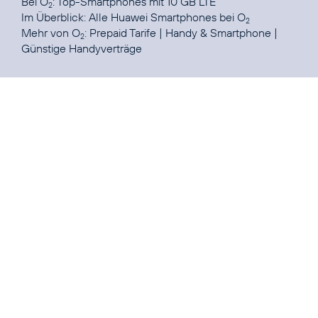
Bei O
:
Top-Smartphones mit 10 GB LTE
2
Im Überblick:
Alle Huawei Smartphones bei O
2
Mehr von O
:
Prepaid Tarife
|
Handy & Smartphone
|
2
Günstige Handyverträge