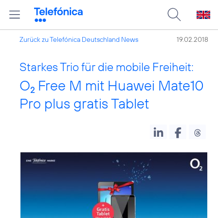
Zurück zu Telefónica Deutschland News
19.02.2018
Starkes Trio für die mobile Freiheit:
O
Free M mit Huawei Mate10
2
Pro plus gratis Tablet