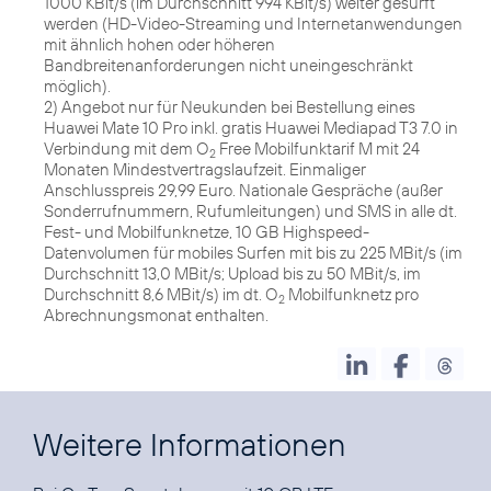
1000 KBit/s (im Durchschnitt 994 KBit/s) weiter gesurft
werden (HD-Video-Streaming und Internetanwendungen
mit ähnlich hohen oder höheren
Bandbreitenanforderungen nicht uneingeschränkt
möglich).
2) Angebot nur für Neukunden bei Bestellung eines
Huawei Mate 10 Pro inkl. gratis Huawei Mediapad T3 7.0 in
Verbindung mit dem O
Free Mobilfunktarif M mit 24
2
Monaten Mindestvertragslaufzeit. Einmaliger
Anschlusspreis 29,99 Euro. Nationale Gespräche (außer
Sonderrufnummern, Rufumleitungen) und SMS in alle dt.
Fest- und Mobilfunknetze, 10 GB Highspeed-
Datenvolumen für mobiles Surfen mit bis zu 225 MBit/s (im
Durchschnitt 13,0 MBit/s; Upload bis zu 50 MBit/s, im
Durchschnitt 8,6 MBit/s) im dt. O
Mobilfunknetz pro
2
Abrechnungsmonat enthalten.
Weitere Informationen