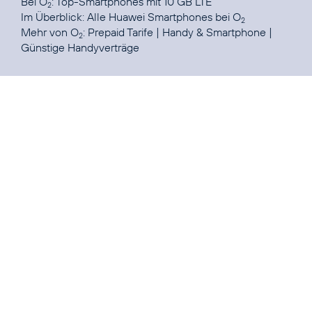
Bei O
:
Top-Smartphones mit 10 GB LTE
2
Im Überblick:
Alle Huawei Smartphones bei O
2
Mehr von O
:
Prepaid Tarife
|
Handy & Smartphone
|
2
Günstige Handyverträge