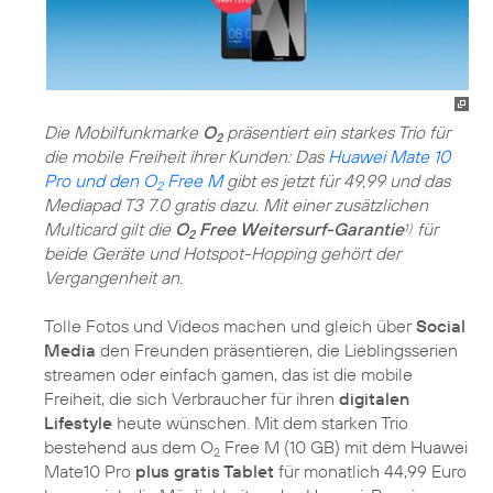
Die Mobilfunkmarke
O
präsentiert ein starkes Trio für
2
die mobile Freiheit ihrer Kunden: Das
Huawei Mate 10
Pro und den O
Free M
gibt es jetzt für 49,99 und das
2
Mediapad T3 7.0 gratis dazu. Mit einer zusätzlichen
Multicard gilt die
O
Free Weitersurf-Garantie
für
1)
2
beide Geräte und Hotspot-Hopping gehört der
Vergangenheit an.
Tolle Fotos und Videos machen und gleich über
Social
Media
den Freunden präsentieren, die Lieblingsserien
streamen oder einfach gamen, das ist die mobile
Freiheit, die sich Verbraucher für ihren
digitalen
Lifestyle
heute wünschen. Mit dem starken Trio
bestehend aus dem O
Free M (10 GB) mit dem Huawei
2
Mate10 Pro
plus gratis Tablet
für monatlich 44,99 Euro