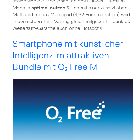
lassen sich die Möglichkeiten des Huawei-Premium-
Modells
optimal nutzen
.
Und mit einer zusätzlichen
2)
Multicard für das Mediapad (4,99 Euro monatlich) wird
in demselben Tarif-Vertrag gleich mitgesurft – dank der
Weitersurf-Garantie auch ohne Hotspot.
1)
Smartphone mit künstlicher
Intelligenz im attraktiven
Bundle mit O
Free M
2