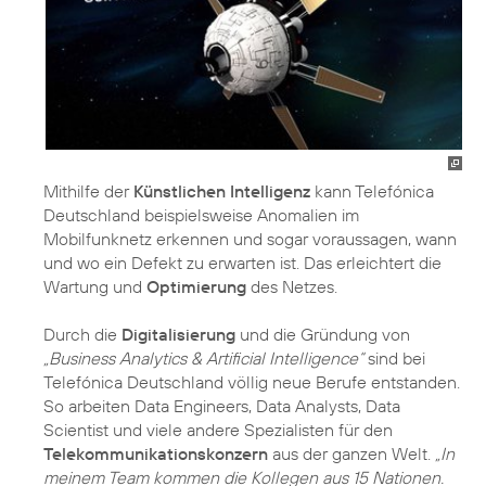
Mithilfe der
Künstlichen Intelligenz
kann Telefónica
Deutschland beispielsweise Anomalien im
Mobilfunknetz erkennen und sogar voraussagen, wann
und wo ein Defekt zu erwarten ist. Das erleichtert die
Wartung und
Optimierung
des Netzes.
Durch die
Digitalisierung
und die Gründung von
„Business Analytics & Artificial Intelligence“
sind bei
Telefónica Deutschland völlig neue Berufe entstanden.
So arbeiten Data Engineers, Data Analysts, Data
Scientist und viele andere Spezialisten für den
Telekommunikationskonzern
aus der ganzen Welt.
„In
meinem Team kommen die Kollegen aus 15 Nationen.