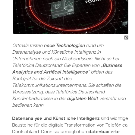
Oftmals fristen
neue Technologien
rund um
Datenanalyse und Künstliche Intelligenz in
Unternehmen noch ein Nischendasein. Nicht so bei
Telefónica Deutschland: Die Experten von
„Business
Analytics and Artifical Intelligence“
bilden das
Rückgrat für die Zukunft des
Telekommunikationsunternehmens: Sie schaffen die
Voraussetzung, dass Telefónica Deutschland
Kundenbedürfnisse in der
digitalen Welt
versteht und
bedienen kann.
Datenanalyse und Künstliche Intelligenz
sind wichtige
Bausteine für die digitale Transformation von Telefónica
Deutschland. Denn sie ermöglichen
datenbasierte