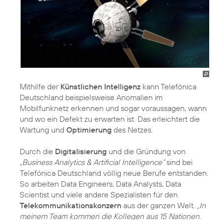
Mithilfe der
Künstlichen Intelligenz
kann Telefónica
Deutschland beispielsweise Anomalien im
Mobilfunknetz erkennen und sogar voraussagen, wann
und wo ein Defekt zu erwarten ist. Das erleichtert die
Wartung und
Optimierung
des Netzes.
Durch die
Digitalisierung
und die Gründung von
„Business Analytics & Artificial Intelligence“
sind bei
Telefónica Deutschland völlig neue Berufe entstanden.
So arbeiten Data Engineers, Data Analysts, Data
Scientist und viele andere Spezialisten für den
Telekommunikationskonzern
aus der ganzen Welt.
„In
meinem Team kommen die Kollegen aus 15 Nationen.