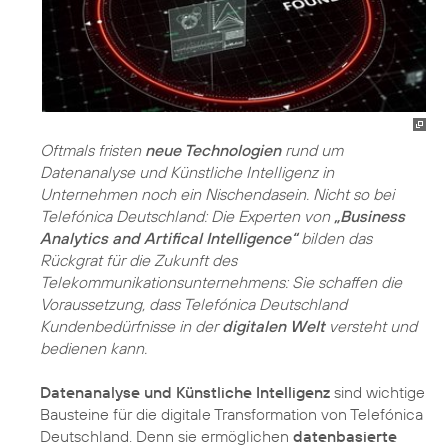
Oftmals fristen
neue Technologien
rund um
Datenanalyse und Künstliche Intelligenz in
Unternehmen noch ein Nischendasein. Nicht so bei
Telefónica Deutschland: Die Experten von
„Business
Analytics and Artifical Intelligence“
bilden das
Rückgrat für die Zukunft des
Telekommunikationsunternehmens: Sie schaffen die
Voraussetzung, dass Telefónica Deutschland
Kundenbedürfnisse in der
digitalen Welt
versteht und
bedienen kann.
Datenanalyse und Künstliche Intelligenz
sind wichtige
Bausteine für die digitale Transformation von Telefónica
Deutschland. Denn sie ermöglichen
datenbasierte