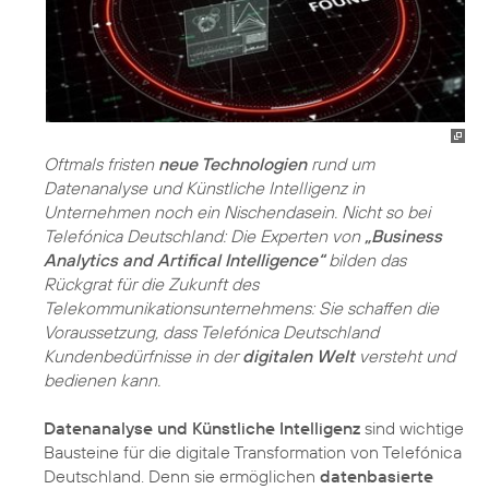
Oftmals fristen
neue Technologien
rund um
Datenanalyse und Künstliche Intelligenz in
Unternehmen noch ein Nischendasein. Nicht so bei
Telefónica Deutschland: Die Experten von
„Business
Analytics and Artifical Intelligence“
bilden das
Rückgrat für die Zukunft des
Telekommunikationsunternehmens: Sie schaffen die
Voraussetzung, dass Telefónica Deutschland
Kundenbedürfnisse in der
digitalen Welt
versteht und
bedienen kann.
Datenanalyse und Künstliche Intelligenz
sind wichtige
Bausteine für die digitale Transformation von Telefónica
Deutschland. Denn sie ermöglichen
datenbasierte