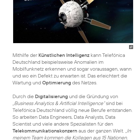
Mithilfe der
Künstlichen Intelligenz
kann Telefónica
Deutschland beispielsweise Anomalien im
Mobilfunknetz erkennen und sogar voraussagen, wann
und wo ein Defekt zu erwarten ist. Das erleichtert die
Wartung und
Optimierung
des Netzes.
Durch die
Digitalisierung
und die Gründung von
„Business Analytics & Artificial Intelligence“
sind bei
Telefónica Deutschland völlig neue Berufe entstanden.
So arbeiten Data Engineers, Data Analysts, Data
Scientist und viele andere Spezialisten für den
Telekommunikationskonzern
aus der ganzen Welt.
„In
meinem Team kommen die Kollegen aus 15 Nationen.