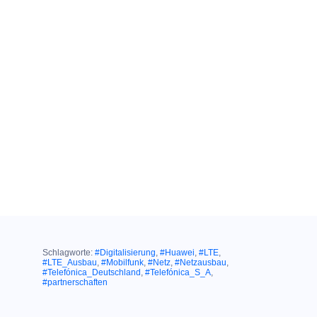
Schlagworte:
#Digitalisierung
,
#Huawei
,
#LTE
,
#LTE_Ausbau
,
#Mobilfunk
,
#Netz
,
#Netzausbau
,
#Telefónica_Deutschland
,
#Telefónica_S_A
,
#partnerschaften