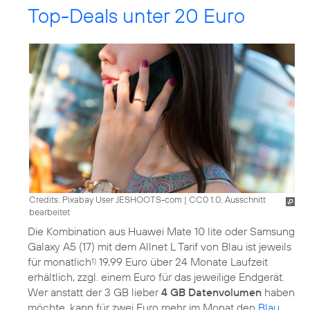
Top-Deals unter 20 Euro
Credits: Pixabay User JESHOOTS-com
|
CC0 1.0, Ausschnitt
bearbeitet
Die Kombination aus Huawei Mate 10 lite oder Samsung
Galaxy A5 (17) mit dem Allnet L Tarif von Blau ist jeweils
für monatlich
19,99 Euro über 24 Monate Laufzeit
1)
erhältlich, zzgl. einem Euro für das jeweilige Endgerät.
Wer anstatt der 3 GB lieber
4 GB Datenvolumen
haben
möchte, kann für zwei Euro mehr im Monat den
Blau