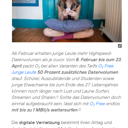
Ab Februar erhalten junge Leute mehr Highspeed-
Datenvolumen als je zuvor. Vom
8. Februar bis zum 23.
April
packt O
bei allen Varianten des Tarifs
O
Free
2
2
Junge Leute
50 Prozent zusätzliches Datenvolumen
drauf. Schüler, Auszubildende und Studenten sowie
junge Erwachsene bis zum Ende des 27. Lebensjahres
können noch länger nach Lust und Laune Surfen,
Streamen und Sharen.
Sollte das Datenvolumen doch
1)
einmal aufgebraucht sein, lässt sich mit
O
Free
endlos
2
mit bis zu 1 MBit/s weitersurfen
.
2)
Die
digitale Vernetzung
bestimmt ihren Alltag und