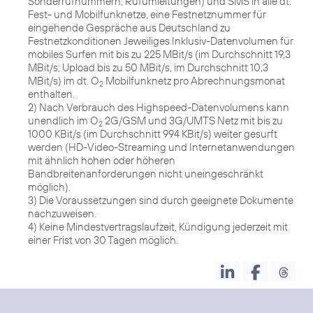
Sonderrufnummern, Rufumleitungen) und SMS in alle dt.
Fest- und Mobilfunknetze, eine Festnetznummer für
eingehende Gespräche aus Deutschland zu
Festnetzkonditionen Jeweiliges Inklusiv-Datenvolumen für
mobiles Surfen mit bis zu 225 MBit/s (im Durchschnitt 19,3
MBit/s; Upload bis zu 50 MBit/s, im Durchschnitt 10,3
MBit/s) im dt. O
Mobilfunknetz pro Abrechnungsmonat
2
enthalten.
2) Nach Verbrauch des Highspeed-Datenvolumens kann
unendlich im O
2G/GSM und 3G/UMTS Netz mit bis zu
2
1000 KBit/s (im Durchschnitt 994 KBit/s) weiter gesurft
werden (HD-Video-Streaming und Internetanwendungen
mit ähnlich hohen oder höheren
Bandbreitenanforderungen nicht uneingeschränkt
möglich).
3) Die Voraussetzungen sind durch geeignete Dokumente
nachzuweisen.
4) Keine Mindestvertragslaufzeit, Kündigung jederzeit mit
einer Frist von 30 Tagen möglich.