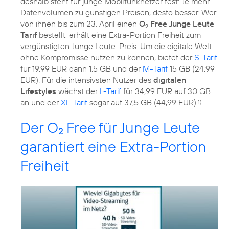
deshalb steht für junge Mobilfunknetzer fest: Je mehr
Datenvolumen zu günstigen Preisen, desto besser. Wer
von ihnen bis zum 23. April einen
O
Free Junge Leute
2
Tarif
bestellt, erhält eine Extra-Portion Freiheit zum
vergünstigten Junge Leute-Preis. Um die digitale Welt
ohne Kompromisse nutzen zu können, bietet der
S-Tarif
für 19,99 EUR dann 1,5 GB und der
M-Tarif
15 GB (24,99
EUR). Für die intensivsten Nutzer des
digitalen
Lifestyles
wächst der
L-Tarif
für 34,99 EUR auf 30 GB
an und der
XL-Tarif
sogar auf 37,5 GB (44,99 EUR).
1)
Der O
Free für Junge Leute
2
garantiert eine Extra-Portion
Freiheit