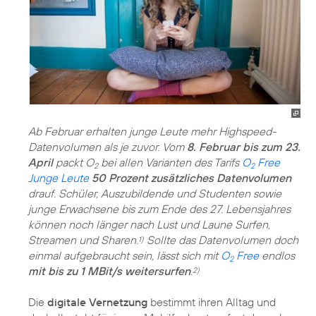
Ab Februar erhalten junge Leute mehr Highspeed-
Datenvolumen als je zuvor. Vom
8. Februar bis zum 23.
April
packt O
bei allen Varianten des Tarifs
O
Free
2
2
Junge Leute
50 Prozent zusätzliches Datenvolumen
drauf. Schüler, Auszubildende und Studenten sowie
junge Erwachsene bis zum Ende des 27. Lebensjahres
können noch länger nach Lust und Laune Surfen,
Streamen und Sharen.
Sollte das Datenvolumen doch
1)
einmal aufgebraucht sein, lässt sich mit
O
Free
endlos
2
mit bis zu 1 MBit/s weitersurfen
.
2)
Die
digitale Vernetzung
bestimmt ihren Alltag und