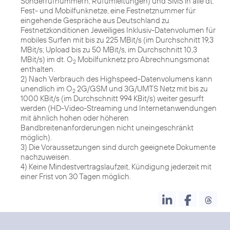
Sonderrufnummern, Rufumleitungen) und SMS in alle dt.
Fest- und Mobilfunknetze, eine Festnetznummer für
eingehende Gespräche aus Deutschland zu
Festnetzkonditionen Jeweiliges Inklusiv-Datenvolumen für
mobiles Surfen mit bis zu 225 MBit/s (im Durchschnitt 19,3
MBit/s; Upload bis zu 50 MBit/s, im Durchschnitt 10,3
MBit/s) im dt. O
Mobilfunknetz pro Abrechnungsmonat
2
enthalten.
2) Nach Verbrauch des Highspeed-Datenvolumens kann
unendlich im O
2G/GSM und 3G/UMTS Netz mit bis zu
2
1000 KBit/s (im Durchschnitt 994 KBit/s) weiter gesurft
werden (HD-Video-Streaming und Internetanwendungen
mit ähnlich hohen oder höheren
Bandbreitenanforderungen nicht uneingeschränkt
möglich).
3) Die Voraussetzungen sind durch geeignete Dokumente
nachzuweisen.
4) Keine Mindestvertragslaufzeit, Kündigung jederzeit mit
einer Frist von 30 Tagen möglich.