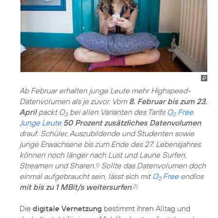
Ab Februar erhalten junge Leute mehr Highspeed-
Datenvolumen als je zuvor. Vom
8. Februar bis zum 23.
April
packt O
bei allen Varianten des Tarifs
O
Free
2
2
Junge Leute
50 Prozent zusätzliches Datenvolumen
drauf. Schüler, Auszubildende und Studenten sowie
junge Erwachsene bis zum Ende des 27. Lebensjahres
können noch länger nach Lust und Laune Surfen,
Streamen und Sharen.
Sollte das Datenvolumen doch
1)
einmal aufgebraucht sein, lässt sich mit
O
Free
endlos
2
mit bis zu 1 MBit/s weitersurfen
.
2)
Die
digitale Vernetzung
bestimmt ihren Alltag und