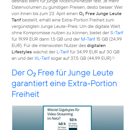
deshalb steht für junge Mobilfunknetzer fest: Je mehr
Datenvolumen zu günstigen Preisen, desto besser. Wer
von ihnen bis zum 23. April einen
O
Free Junge Leute
2
Tarif
bestellt, erhält eine Extra-Portion Freiheit zum
vergünstigten Junge Leute-Preis. Um die digitale Welt
ohne Kompromisse nutzen zu können, bietet der
S-Tarif
für 19,99 EUR dann 1,5 GB und der
M-Tarif
15 GB (24,99
EUR). Für die intensivsten Nutzer des
digitalen
Lifestyles
wächst der
L-Tarif
für 34,99 EUR auf 30 GB
an und der
XL-Tarif
sogar auf 37,5 GB (44,99 EUR).
1)
Der O
Free für Junge Leute
2
garantiert eine Extra-Portion
Freiheit