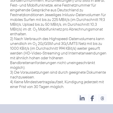
Sonderrufnummern, Rufumleitungen) und SMS in alle dt.
Fest- und Mobilfunknetze, eine Festnetznummer für
eingehende Gespräche aus Deutschland zu
Festnetzkonditionen Jeweiliges Inklusiv-Datenvolumen für
mobiles Surfen mit bis zu 225 MBit/s (im Durchschnitt 19,3
MBit/s; Upload bis zu 50 MBit/s, im Durchschnitt 10,3
MBit/s) im dt. O
Mobilfunknetz pro Abrechnungsmonat
2
enthalten.
2) Nach Verbrauch des Highspeed-Datenvolumens kann
unendlich im O
2G/GSM und 3G/UMTS Netz mit bis zu
2
1000 KBit/s (im Durchschnitt 994 KBit/s) weiter gesurft
werden (HD-Video-Streaming und Internetanwendungen
mit ähnlich hohen oder höheren
Bandbreitenanforderungen nicht uneingeschränkt
möglich).
3) Die Voraussetzungen sind durch geeignete Dokumente
nachzuweisen.
4) Keine Mindestvertragslaufzeit, Kündigung jederzeit mit
einer Frist von 30 Tagen möglich.