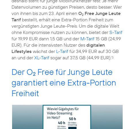
deshalb steht für junge Mobilfunknetzer fest: Je mehr
Datenvolumen zu günstigen Preisen, desto besser. Wer
von ihnen bis zum 23. April einen
O
Free Junge Leute
2
Tarif
bestellt, erhält eine Extra-Portion Freiheit zum
vergünstigten Junge Leute-Preis. Um die digitale Welt
ohne Kompromisse nutzen zu können, bietet der
S-Tarif
für 19,99 EUR dann 1,5 GB und der
M-Tarif
15 GB (24,99
EUR). Für die intensivsten Nutzer des
digitalen
Lifestyles
wächst der
L-Tarif
für 34,99 EUR auf 30 GB
an und der
XL-Tarif
sogar auf 37,5 GB (44,99 EUR).
1)
Der O
Free für Junge Leute
2
garantiert eine Extra-Portion
Freiheit