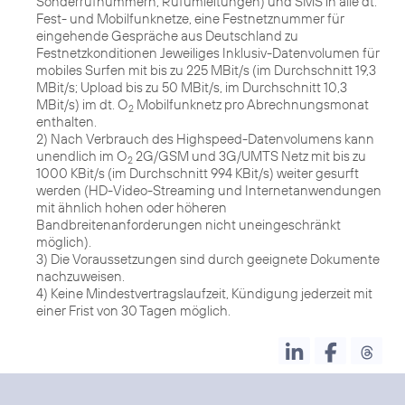
Sonderrufnummern, Rufumleitungen) und SMS in alle dt.
Fest- und Mobilfunknetze, eine Festnetznummer für
eingehende Gespräche aus Deutschland zu
Festnetzkonditionen Jeweiliges Inklusiv-Datenvolumen für
mobiles Surfen mit bis zu 225 MBit/s (im Durchschnitt 19,3
MBit/s; Upload bis zu 50 MBit/s, im Durchschnitt 10,3
MBit/s) im dt. O
Mobilfunknetz pro Abrechnungsmonat
2
enthalten.
2) Nach Verbrauch des Highspeed-Datenvolumens kann
unendlich im O
2G/GSM und 3G/UMTS Netz mit bis zu
2
1000 KBit/s (im Durchschnitt 994 KBit/s) weiter gesurft
werden (HD-Video-Streaming und Internetanwendungen
mit ähnlich hohen oder höheren
Bandbreitenanforderungen nicht uneingeschränkt
möglich).
3) Die Voraussetzungen sind durch geeignete Dokumente
nachzuweisen.
4) Keine Mindestvertragslaufzeit, Kündigung jederzeit mit
einer Frist von 30 Tagen möglich.