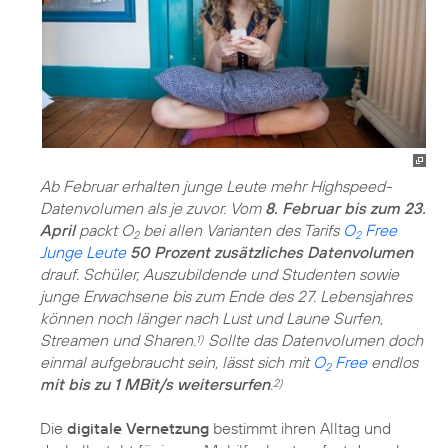
Ab Februar erhalten junge Leute mehr Highspeed-
Datenvolumen als je zuvor. Vom
8. Februar bis zum 23.
April
packt O
bei allen Varianten des Tarifs
O
Free
2
2
Junge Leute
50 Prozent zusätzliches Datenvolumen
drauf. Schüler, Auszubildende und Studenten sowie
junge Erwachsene bis zum Ende des 27. Lebensjahres
können noch länger nach Lust und Laune Surfen,
Streamen und Sharen.
Sollte das Datenvolumen doch
1)
einmal aufgebraucht sein, lässt sich mit
O
Free
endlos
2
mit bis zu 1 MBit/s weitersurfen
.
2)
Die
digitale Vernetzung
bestimmt ihren Alltag und