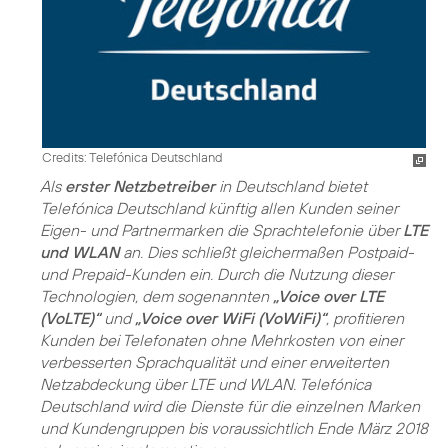
Credits: Telefónica Deutschland
Als
erster Netzbetreiber
in Deutschland bietet
Telefónica Deutschland künftig allen Kunden seiner
Eigen- und Partnermarken die Sprachtelefonie über
LTE
und WLAN
an. Dies schließt gleichermaßen Postpaid-
und Prepaid-Kunden ein. Durch die Nutzung dieser
Technologien, dem sogenannten
„Voice over LTE
(VoLTE)“
und
„Voice over WiFi (VoWiFi)“
, profitieren
Kunden bei Telefonaten ohne Mehrkosten von einer
verbesserten Sprachqualität und einer erweiterten
Netzabdeckung über LTE und WLAN. Telefónica
Deutschland wird die Dienste für die einzelnen Marken
und Kundengruppen bis voraussichtlich Ende März 2018