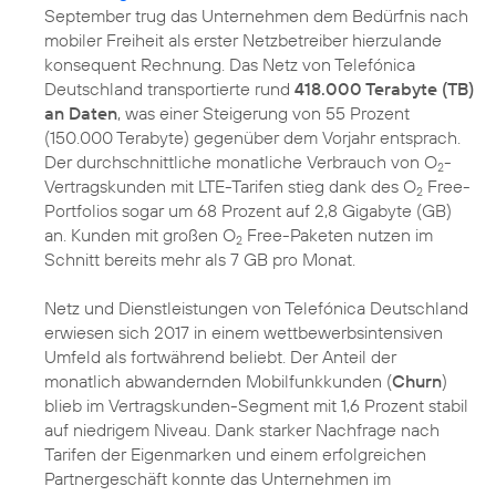
September trug das Unternehmen dem Bedürfnis nach
mobiler Freiheit als erster Netzbetreiber hierzulande
konsequent Rechnung. Das Netz von Telefónica
Deutschland transportierte rund
418.000 Terabyte (TB)
an Daten
, was einer Steigerung von 55 Prozent
(150.000 Terabyte) gegenüber dem Vorjahr entsprach.
Der durchschnittliche monatliche Verbrauch von O
-
2
Vertragskunden mit LTE-Tarifen stieg dank des O
Free-
2
Portfolios sogar um 68 Prozent auf 2,8 Gigabyte (GB)
an. Kunden mit großen O
Free-Paketen nutzen im
2
Schnitt bereits mehr als 7 GB pro Monat.
Netz und Dienstleistungen von Telefónica Deutschland
erwiesen sich 2017 in einem wettbewerbsintensiven
Umfeld als fortwährend beliebt. Der Anteil der
monatlich abwandernden Mobilfunkkunden (
Churn
)
blieb im Vertragskunden-Segment mit 1,6 Prozent stabil
auf niedrigem Niveau. Dank starker Nachfrage nach
Tarifen der Eigenmarken und einem erfolgreichen
Partnergeschäft konnte das Unternehmen im