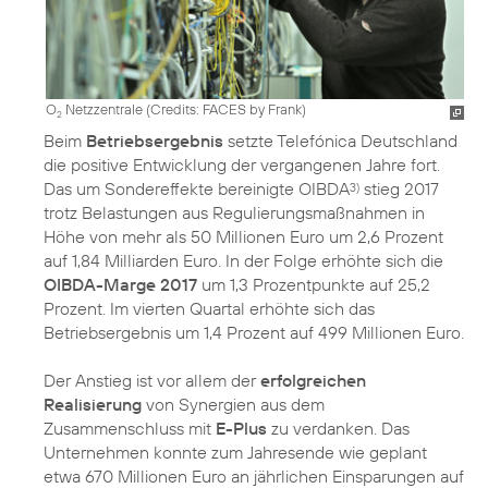
O
Netzzentrale (
Credits: FACES by Frank
)
2
Beim
Betriebsergebnis
setzte Telefónica Deutschland
die positive Entwicklung der vergangenen Jahre fort.
Das um Sondereffekte bereinigte OIBDA
stieg 2017
3)
trotz Belastungen aus Regulierungsmaßnahmen in
Höhe von mehr als 50 Millionen Euro um 2,6 Prozent
auf 1,84 Milliarden Euro. In der Folge erhöhte sich die
OIBDA-Marge 2017
um 1,3 Prozentpunkte auf 25,2
Prozent. Im vierten Quartal erhöhte sich das
Betriebsergebnis um 1,4 Prozent auf 499 Millionen Euro.
Der Anstieg ist vor allem der
erfolgreichen
Realisierung
von Synergien aus dem
Zusammenschluss mit
E-Plus
zu verdanken. Das
Unternehmen konnte zum Jahresende wie geplant
etwa 670 Millionen Euro an jährlichen Einsparungen auf