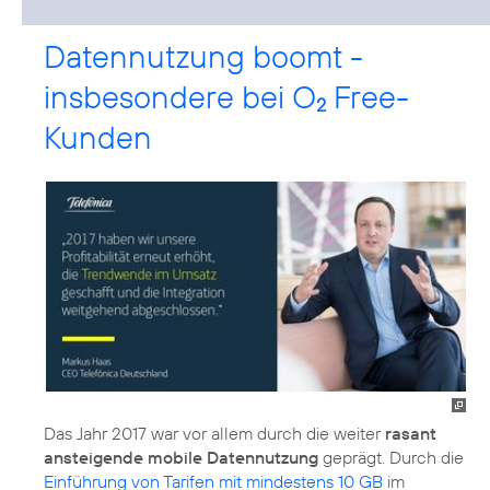
Datennutzung boomt -
insbesondere bei O
Free-
2
Kunden
Das Jahr 2017 war vor allem durch die weiter
rasant
ansteigende mobile Datennutzung
geprägt. Durch die
Einführung von Tarifen mit mindestens 10 GB
im