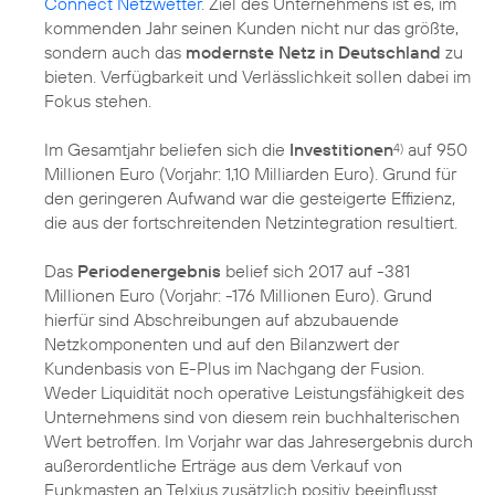
Connect Netzwetter
. Ziel des Unternehmens ist es, im
kommenden Jahr seinen Kunden nicht nur das größte,
sondern auch das
modernste Netz in Deutschland
zu
bieten. Verfügbarkeit und Verlässlichkeit sollen dabei im
Fokus stehen.
Im Gesamtjahr beliefen sich die
Investitionen
auf 950
4)
Millionen Euro (Vorjahr: 1,10 Milliarden Euro). Grund für
den geringeren Aufwand war die gesteigerte Effizienz,
die aus der fortschreitenden Netzintegration resultiert.
Das
Periodenergebnis
belief sich 2017 auf -381
Millionen Euro (Vorjahr: -176 Millionen Euro). Grund
hierfür sind Abschreibungen auf abzubauende
Netzkomponenten und auf den Bilanzwert der
Kundenbasis von E-Plus im Nachgang der Fusion.
Weder Liquidität noch operative Leistungsfähigkeit des
Unternehmens sind von diesem rein buchhalterischen
Wert betroffen. Im Vorjahr war das Jahresergebnis durch
außerordentliche Erträge aus dem Verkauf von
Funkmasten an Telxius zusätzlich positiv beeinflusst