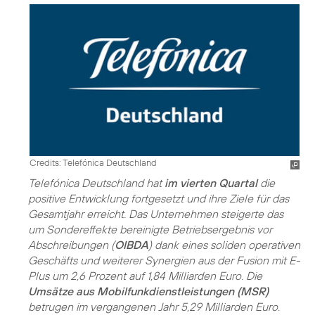
Credits: Telefónica Deutschland
Telefónica Deutschland hat
im vierten Quartal
die
positive Entwicklung fortgesetzt und ihre Ziele für das
Gesamtjahr erreicht. Das Unternehmen steigerte das
um Sondereffekte bereinigte Betriebsergebnis vor
Abschreibungen (
OIBDA
) dank eines soliden operativen
Geschäfts und weiterer Synergien aus der Fusion mit E-
Plus um 2,6 Prozent auf 1,84 Milliarden Euro. Die
Umsätze aus Mobilfunkdienstleistungen (MSR)
betrugen im vergangenen Jahr 5,29 Milliarden Euro.