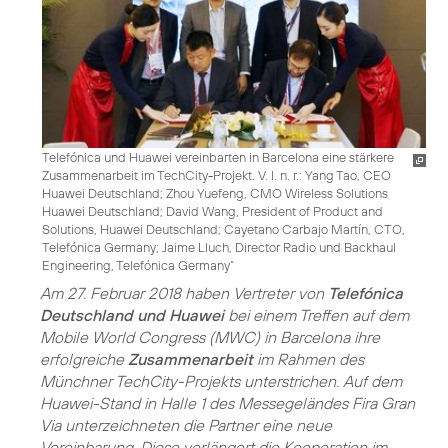
Telefónica und Huawei vereinbarten in Barcelona eine stärkere
Zusammenarbeit im TechCity-Projekt. V. l. n. r.: Yang Tao, CEO
Huawei Deutschland; Zhou Yuefeng, CMO Wireless Solutions
Huawei Deutschland; David Wang, President of Product and
Solutions, Huawei Deutschland; Cayetano Carbajo Martín, CTO,
Telefónica Germany; Jaime Lluch, Director Radio und Backhaul
Engineering, Telefónica Germany“
Am 27. Februar 2018 haben Vertreter von
Telefónica
Deutschland und Huawei
bei einem Treffen auf dem
Mobile World Congress (MWC) in Barcelona ihre
erfolgreiche
Zusammenarbeit
im Rahmen des
Münchner TechCity-Projekts unterstrichen. Auf dem
Huawei-Stand in Halle 1 des Messegeländes Fira Gran
Via unterzeichneten die Partner eine neue
Vereinbarung. Diese verlängert die Kooperation im