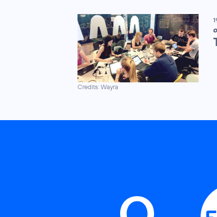
1
O
Credits: Wayra