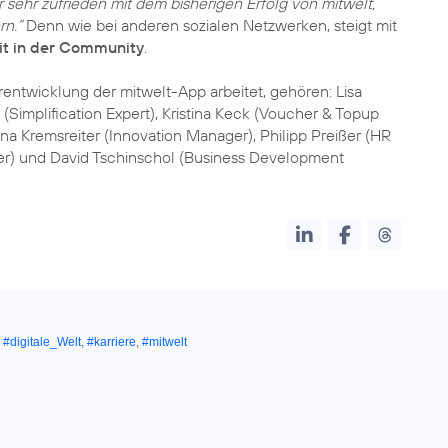
r sehr zufrieden mit dem bisherigen Erfolg von mitwelt,
rn.“
Denn wie bei anderen sozialen Netzwerken, steigt mit
eit in der Community
.
erentwicklung der mitwelt-App arbeitet, gehören: Lisa
(Simplification Expert), Kristina Keck (Voucher & Topup
na Kremsreiter (Innovation Manager), Philipp Preißer (HR
r) und David Tschinschol (Business Development
,
#digitale_Welt
,
#karriere
,
#mitwelt