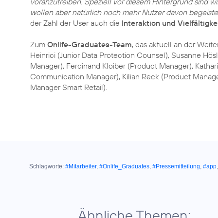
voranzutreiben. Speziell vor diesem Hintergrund sind wi
wollen aber natürlich noch mehr Nutzer davon begeiste
der Zahl der User auch die
Interaktion und Vielfältigk
Zum
Onlife-Graduates-Team
, das aktuell an der Weit
Heinrici (Junior Data Protection Counsel), Susanne Hösl 
Manager), Ferdinand Kloiber (Product Manager), Kathari
Communication Manager), Kilian Reck (Product Manage
Manager Smart Retail).
Schlagworte:
#Mitarbeiter
,
#Onlife_Graduates
,
#Pressemitteilung
,
#app
Ähnliche Themen: