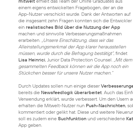
mitwelt
erhielt das Team der Onlife Graduates aus
einem eigens entwickelten Fragebogen, der an die
App-Nutzer verschickt wurde. Dank der Antworten auf
die insgesamt zehn Fragen konnten sich die Entwickler
ein
realistisches Bild über die Nutzung der App
machen und sinnvolle Verbesserungsmaßnahmen
erarbeiten.
„Unsere Einschätzung, dass wir das
Alleinstellungsmerkmal der App klarer herausstellen
müssen, wurde durch die Befragung bestätigt“
, findet
Lisa Heinrici
, Junior Data Protection Counsel.
„Mit dem
gesammelten Feedback können wir die App noch ein
Stückchen besser für unsere Nutzer machen.“
Durch Updates sollen nun einige dieser
Verbesserung
bereits die
Newsfeedlogik überarbeitet
. Auch das Einf
Verwendung erklärt, wurde verbessert. Um den Usern a
erhalten die Mitwelt-Nutzer nun
Push-Nachrichten
, s
kommentiert oder gelikt hat. Diese und weitere Neueru
soll es zudem eine
Suchfunktion
und verschiedene
Ka
App geben.