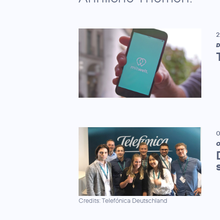
2
D
0
O
Credits: Telefónica Deutschland