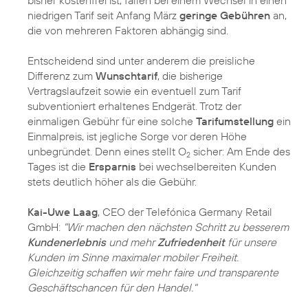
bisher kostenfrei ist, fallen bei einem Wechsel in einen
niedrigen Tarif seit Anfang März
geringe Gebühren
an,
die von mehreren Faktoren abhängig sind.
Entscheidend sind unter anderem die preisliche
Differenz zum
Wunschtarif
, die bisherige
Vertragslaufzeit sowie ein eventuell zum Tarif
subventioniert erhaltenes Endgerät. Trotz der
einmaligen Gebühr für eine solche
Tarifumstellung
ein
Einmalpreis, ist jegliche Sorge vor deren Höhe
unbegründet. Denn eines stellt O
sicher: Am Ende des
2
Tages ist die
Ersparnis
bei wechselbereiten Kunden
stets deutlich höher als die Gebühr.
Kai-Uwe Laag
, CEO der Telefónica Germany Retail
GmbH:
"Wir machen den nächsten Schritt zu besserem
Kundenerlebnis
und mehr
Zufriedenheit
für unsere
Kunden im Sinne maximaler mobiler Freiheit.
Gleichzeitig schaffen wir mehr faire und transparente
Geschäftschancen für den Handel."