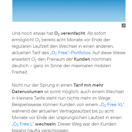
Und noch etwas hat
O
vereinfacht
: Ab sofort
2
ermöglicht O
bereits acht Monate vor Ende der
2
regulären Laufzeit den Wechsel in einen anderen,
aktuellen Tarif des
„O
Free“-Portfolios
. Auf diese Weise
2
erweitert O
den Freiraum der
Kunden
nochmals
2
deutlich – ganz im Sinne der maximalen mobilen
Freiheit.
Nicht nur der Sprung in einen
Tarif mit mehr
Datenvolumen
ist somit möglich, auch einem Wechsel
in kleinere Tarife steht nun nichts mehr im Wege:
Beispielsweise können Kunden von einem
„O
Free XL“
2
während der aktuellen Vertragslaufzeit bis zu acht
Monate vor Ende der ursprünglichen Laufzeit in einen
„O
Free L“
wechseln
. Dieser Weg war den Kunden
2
bislang häufig verschlossen.