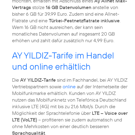
möchten, erhalten mit Abschluss eines
Ay Allnet Max-
Vertrags
stolze
16 GB Datenvolumen
anstelle von
bisher 6 GB für 39,99 Euro. Zudem sind eine Allnet-
Flatrate und eine
Türkei-Festnetzflatrate inklusive
.
Wem 16 GB nicht ausreichen, der kann sein
monatliches Datenvolumen auf insgesamt 20 GB
erhöhen und zahlt dafür zusätzlich nur 4,99 Euro.
AY YILDIZ-Tarife im Handel
und online erhältlich
Die
AY YILDIZ-Tarife
sind im Fachhandel, bei AY YILDIZ
Vertriebspartnern sowie
online
auf der Internetseite der
Mobilfunkmarke erhältlich. Kunden von AY YILDIZ
nutzen das Mobilfunknetz von Telefónica Deutschland
inklusive LTE (4G) mit bis zu 21,6 Mbit/s. Durch die
Möglichkeit der Sprachtelefonie über
LTE – Voice over
LTE (VoLTE)
– profitieren sie zudem automatisch und
ohne Mehrkosten von einer deutlich besseren
Sprachqualität
.