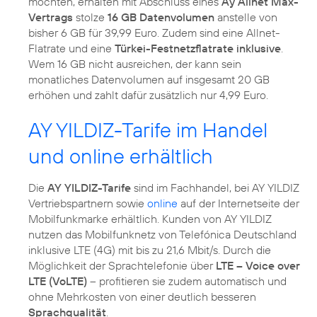
möchten, erhalten mit Abschluss eines
Ay Allnet Max-
Vertrags
stolze
16 GB Datenvolumen
anstelle von
bisher 6 GB für 39,99 Euro. Zudem sind eine Allnet-
Flatrate und eine
Türkei-Festnetzflatrate inklusive
.
Wem 16 GB nicht ausreichen, der kann sein
monatliches Datenvolumen auf insgesamt 20 GB
erhöhen und zahlt dafür zusätzlich nur 4,99 Euro.
AY YILDIZ-Tarife im Handel
und online erhältlich
Die
AY YILDIZ-Tarife
sind im Fachhandel, bei AY YILDIZ
Vertriebspartnern sowie
online
auf der Internetseite der
Mobilfunkmarke erhältlich. Kunden von AY YILDIZ
nutzen das Mobilfunknetz von Telefónica Deutschland
inklusive LTE (4G) mit bis zu 21,6 Mbit/s. Durch die
Möglichkeit der Sprachtelefonie über
LTE – Voice over
LTE (VoLTE)
– profitieren sie zudem automatisch und
ohne Mehrkosten von einer deutlich besseren
Sprachqualität
.