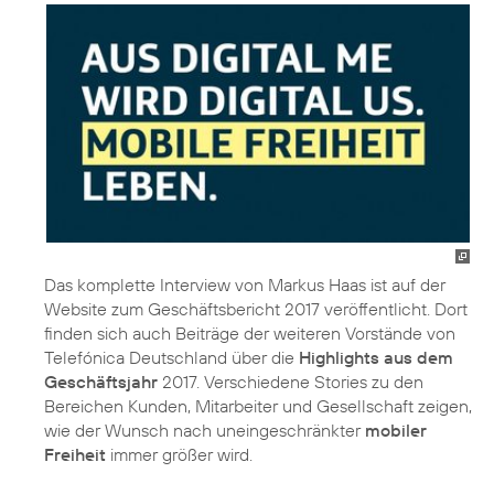
Das komplette Interview von Markus Haas ist auf der
Website zum Geschäftsbericht 2017 veröffentlicht. Dort
finden sich auch Beiträge der weiteren Vorstände von
Telefónica Deutschland über die
Highlights aus dem
Geschäftsjahr
2017. Verschiedene Stories zu den
Bereichen Kunden, Mitarbeiter und Gesellschaft zeigen,
wie der Wunsch nach uneingeschränkter
mobiler
Freiheit
immer größer wird.