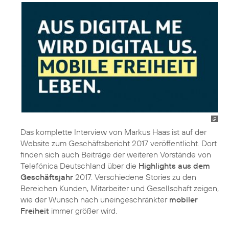
Das komplette Interview von Markus Haas ist auf der
Website zum Geschäftsbericht 2017 veröffentlicht. Dort
finden sich auch Beiträge der weiteren Vorstände von
Telefónica Deutschland über die
Highlights aus dem
Geschäftsjahr
2017. Verschiedene Stories zu den
Bereichen Kunden, Mitarbeiter und Gesellschaft zeigen,
wie der Wunsch nach uneingeschränkter
mobiler
Freiheit
immer größer wird.