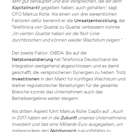
sehr gut behauptet und alle Versprechen, die wir dem
Kapitalmarkt
gegeben haben, auch gehalten“,
sagt
CFO Markus Rolle. Als einen von drei wesentlichen
Faktoren dafür benennt er die
Umsatzentwicklung
, die
Telefónica von Quartal zu Quartal verbessern konnte:
„Im vierten Quartal haben wir die Null-Linie
durchbrochen und können wieder Wachstum zeigen.“
Der zweite Faktor: OIBDA. Bis auf die
Netzkonsolidierung
hat Telefónica Deutschland die
Integration weitgehend abgeschlossen und es damit
geschafft, die versprochenen Synergien zu heben. Trotz
Investitionen
in den Markt für künftiges Wachstum und
starker regulatorischer Belastungen für die gesamte
Branche konnte das Unternehmen auch das
Betriebsergebnis weiter steigern.
Als dritten Aspekt führt Markus Rolle CapEx auf:
„Auch
in 2017 haben wir in die
Zukunft
unseres Unternehmens
investiert und fast eine Milliarde Euro ausgegeben, um
insbesondere den
Netzbereich
zukunftsfähig zu