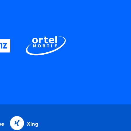
be
Xing