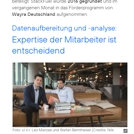
beteiligt. StackFuel wurde
2016 gegründet
und im
vergangenen Monat in das Förderprogramm von
Wayra Deutschland
aufgenommen.
Datenaufbereitung und -analyse:
Expertise der Mitarbeiter ist
entscheidend
Foto: v.l.n.r. Leo Marose und Stefan Berntheisel (
Credits: Nils