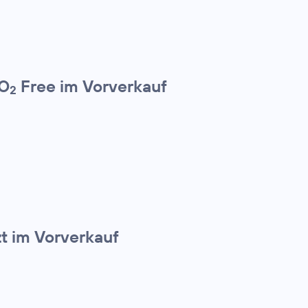
 O
Free im Vorverkauf
2
zt im Vorverkauf