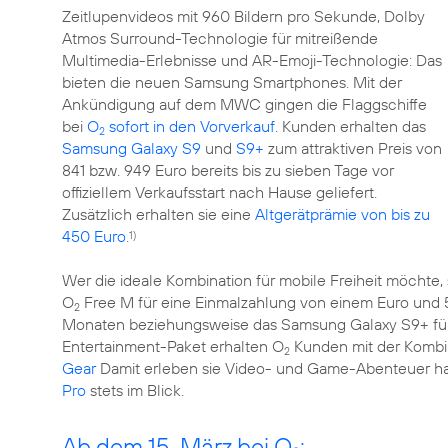
Zeitlupenvideos mit 960 Bildern pro Sekunde, Dolby
Atmos Surround-Technologie für mitreißende
Multimedia-Erlebnisse und AR-Emoji-Technologie: Das
bieten die neuen Samsung Smartphones. Mit der
Ankündigung auf dem MWC gingen die Flaggschiffe
bei
O
sofort in den Vorverkauf
. Kunden erhalten das
2
Samsung Galaxy S9
und
S9+
zum attraktiven Preis von
841 bzw. 949 Euro bereits bis zu sieben Tage vor
offiziellem Verkaufsstart nach Hause geliefert.
Zusätzlich erhalten sie eine
Altgerätprämie von bis zu
450 Euro
.
1)
Wer die ideale Kombination für mobile Freiheit möchte, 
O
Free M für eine Einmalzahlung von einem Euro und 5
2
Monaten beziehungsweise das Samsung Galaxy S9+ für
Entertainment-Paket erhalten O
Kunden mit der Kombi
2
Gear
Damit erleben sie Video- und Game-Abenteuer haut
Pro
stets im Blick.
Ab dem 15. März bei O
: