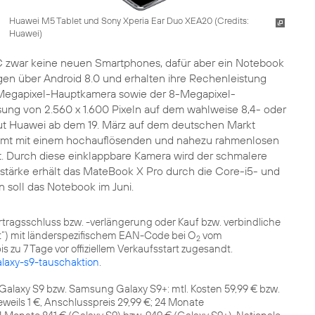
Huawei M5 Tablet und Sony Xperia Ear Duo XEA20 (
Credits:
Huawei
)
WC zwar keine neuen Smartphones, dafür aber ein Notebook
en über Android 8.0 und erhalten ihre Rechenleistung
12-Megapixel-Hauptkamera sowie der 8-Megapixel-
ösung von 2.560 x 1.600 Pixeln auf dem wahlweise 8,4- oder
laut Huawei ab dem 19. März auf dem deutschen Markt
ommt mit einem hochauflösenden und nahezu rahmenlosen
 ist. Durch diese einklappbare Kamera wird der schmalere
stärke erhält das MateBook X Pro durch die Core-i5- und
 soll das Notebook im Juni.
rtragsschluss bzw. -verlängerung oder Kauf bzw. verbindliche
ät“) mit länderspezifischem EAN-Code bei O
vom
2
is zu 7 Tage vor offiziellem Verkaufsstart zugesandt.
laxy-s9-tauschaktion
.
alaxy S9 bzw. Samsung Galaxy S9+: mtl. Kosten 59,99 € bzw.
jeweils 1 €, Anschlusspreis 29,99 €; 24 Monate