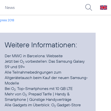
News
gress 2018
Weitere Informationen:
Der MWC in Barcelona:
Webseite
Jetzt bei O
vorbestellen:
Das Samsung Galaxy
2
Alle Teilnahmebedingungen
zum
Altgerätetausch beim Kauf der neuen Samsung-
Modelle
Bei O
:
Top-Smartphones mit 10 GB LTE
2
Mehr von O
:
Prepaid Tarife
|
Handy &
2
Smartphone
|
Günstige Handyverträge
Alle Gadgets im Überblick:
O
Gadget-Store
2