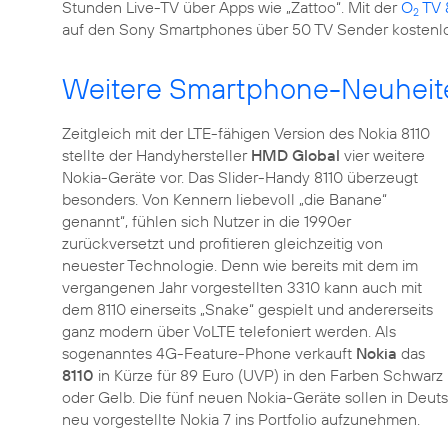
Stunden Live-TV über Apps wie „Zattoo“. Mit der
O
TV 
2
auf den Sony Smartphones über 50 TV Sender kostenlo
Weitere Smartphone-Neuheit
Zeitgleich mit der LTE-fähigen Version des Nokia 8110
stellte der Handyhersteller
HMD Global
vier weitere
Nokia-Geräte vor. Das Slider-Handy 8110 überzeugt
besonders. Von Kennern liebevoll „die Banane“
genannt“, fühlen sich Nutzer in die 1990er
zurückversetzt und profitieren gleichzeitig von
neuester Technologie. Denn wie bereits mit dem im
vergangenen Jahr vorgestellten 3310 kann auch mit
dem 8110 einerseits „Snake“ gespielt und andererseits
ganz modern über VoLTE telefoniert werden. Als
sogenanntes 4G-Feature-Phone verkauft
Nokia
das
8110
in Kürze für 89 Euro (UVP) in den Farben Schwarz
oder Gelb. Die fünf neuen Nokia-Geräte sollen in Deuts
neu vorgestellte Nokia 7 ins Portfolio aufzunehmen.