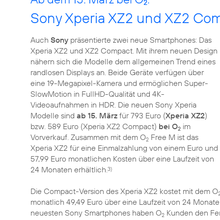
2
Sony Xperia XZ2 und XZ2 Co
Auch
Sony
präsentierte zwei neue Smartphones: Das
Xperia XZ2 und XZ2 Compact. Mit ihrem neuen Design
nähern sich die Modelle dem allgemeinen Trend eines
randlosen Displays an. Beide Geräte verfügen über
eine 19-Megapixel-Kamera und ermöglichen Super-
SlowMotion in FullHD-Qualität und 4K-
Videoaufnahmen in HDR. Die neuen Sony Xperia
Modelle sind
ab 15. März
für 793 Euro (
Xperia XZ2
)
bzw. 589 Euro (Xperia XZ2 Compact)
bei O
im
2
Vorverkauf. Zusammen mit dem O
Free M ist das
2
Xperia XZ2 für eine Einmalzahlung von einem Euro und
57,99 Euro monatlichen Kosten über eine Laufzeit von
24 Monaten erhältlich.
3)
Die Compact-Version des Xperia XZ2 kostet mit dem O
monatlich 49,49 Euro über eine Laufzeit von 24 Monate
neuesten Sony Smartphones haben O
Kunden den Fern
2