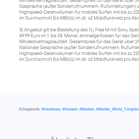
Mindestvertragslaufzeit. Gesamtpreis für das Gerät über 24
Gespräche (außer Sonderrufnummern, Rufumleitungen) und
Highspeed-Datenvolumen für mobiles Surfen mit bis zu 225 
im Durchschnitt 8,6 MBit/s) im dt. o2 Mobilfunknetz pro 
3) Angebot gilt bei Bestellung des O
Free M mit Sony Xperi
2
49,99 Euro im 1. bis 24. Monat; einmalige Kosten für das Ger
Mindestvertragslaufzeit. Gesamtpreis für das Gerät über 2
Nationale Gespräche (außer Sonderrufnummern, Rufumleitu
Highspeed-Datenvolumen für mobiles Surfen mit bis zu 225 
im Durchschnitt 8,6 MBit/s) im dt. o2 Mobilfunknetz pro 
Schlagworte:
#Hardware
,
#Huawei
,
#Marken
,
#Mobile_World_Congres