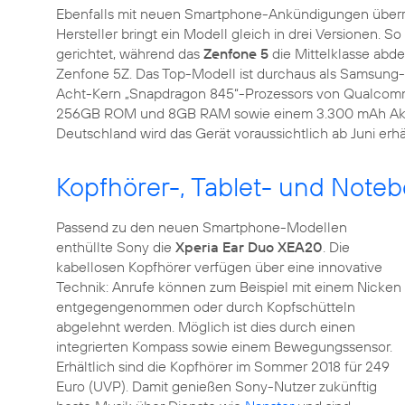
Ebenfalls mit neuen Smartphone-Ankündigungen über
Hersteller bringt ein Modell gleich in drei Versionen. S
gerichtet, während das
Zenfone 5
die Mittelklasse abde
Zenfone 5Z. Das Top-Modell ist durchaus als Samsung-
Acht-Kern „Snapdragon 845“-Prozessors von Qualcomm 
256GB ROM und 8GB RAM sowie einem 3.300 mAh Akku is
Deutschland wird das Gerät voraussichtlich ab Juni erhäl
Kopfhörer-, Tablet- und Not
Passend zu den neuen Smartphone-Modellen
enthüllte Sony die
Xperia Ear Duo XEA20
. Die
kabellosen Kopfhörer verfügen über eine innovative
Technik: Anrufe können zum Beispiel mit einem Nicken
entgegengenommen oder durch Kopfschütteln
abgelehnt werden. Möglich ist dies durch einen
integrierten Kompass sowie einem Bewegungssensor.
Erhältlich sind die Kopfhörer im Sommer 2018 für 249
Euro (UVP). Damit genießen Sony-Nutzer zukünftig