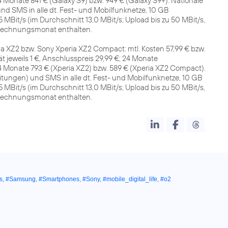
 Monate 841 € (Galaxy S9) bzw. 949 € (Galaxy S9+). Nationale
 SMS in alle dt. Fest- und Mobilfunknetze, 10 GB
MBit/s (im Durchschnitt 13,0 MBit/s; Upload bis zu 50 MBit/s,
Abrechnungsmonat enthalten.
a XZ2 bzw. Sony Xperia XZ2 Compact: mtl. Kosten 57,99 € bzw.
ät jeweils 1 €, Anschlusspreis 29,99 €; 24 Monate
4 Monate 793 € (Xperia XZ2) bzw. 589 € (Xperia XZ2 Compact).
ngen) und SMS in alle dt. Fest- und Mobilfunknetze, 10 GB
MBit/s (im Durchschnitt 13,0 MBit/s; Upload bis zu 50 MBit/s,
Abrechnungsmonat enthalten.
s
,
#Samsung
,
#Smartphones
,
#Sony
,
#mobile_digital_life
,
#o2