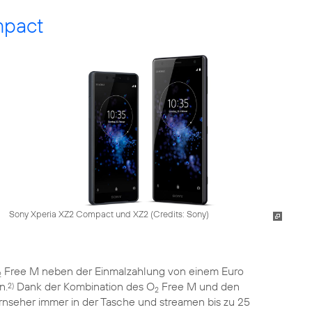
mpact
Sony Xperia XZ2 Compact und XZ2 (
Credits: Sony
)
Free M neben der Einmalzahlung von einem Euro
2
n.
Dank der Kombination des O
Free M und den
2)
2
seher immer in der Tasche und streamen bis zu 25