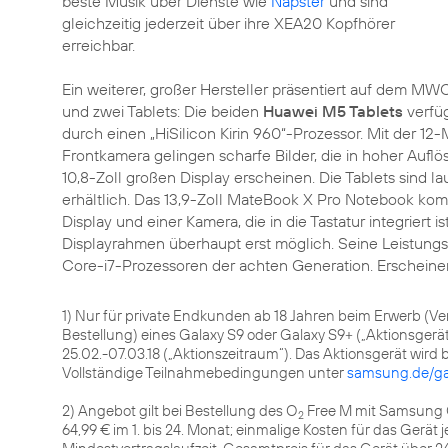
beste Musik über Dienste wie
Napster
und sind
gleichzeitig jederzeit über ihre XEA20 Kopfhörer
erreichbar.
Ein weiterer, großer Hersteller präsentiert auf dem M
und zwei Tablets: Die beiden
Huawei M5 Tablets
verfüg
durch einen „HiSilicon Kirin 960“-Prozessor. Mit der 
Frontkamera gelingen scharfe Bilder, die in hoher Aufl
10,8-Zoll großen Display erscheinen. Die Tablets sind 
erhältlich. Das 13,9-Zoll MateBook X Pro Notebook k
Display und einer Kamera, die in die Tastatur integriert
Displayrahmen überhaupt erst möglich. Seine Leistungs
Core-i7-Prozessoren der achten Generation. Erscheinen
1) Nur für private Endkunden ab 18 Jahren beim Erwerb (Ve
Bestellung) eines Galaxy S9 oder Galaxy S9+ („Aktionsger
25.02.-07.03.18 („Aktionszeitraum“). Das Aktionsgerät wird b
Vollständige Teilnahmebedingungen unter
samsung.de/ga
2) Angebot gilt bei Bestellung des O
Free M mit Samsung G
2
64,99 € im 1. bis 24. Monat; einmalige Kosten für das Gerät 