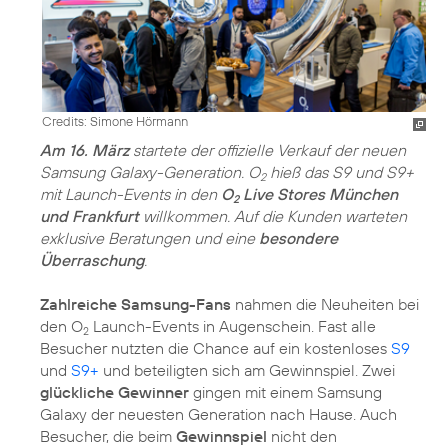
Credits: Simone Hörmann
Am 16. März
startete der offizielle Verkauf der neuen
Samsung Galaxy-Generation. O
hieß das S9 und S9+
2
mit Launch-Events in den
O
Live Stores München
2
und Frankfurt
willkommen. Auf die Kunden warteten
exklusive Beratungen und eine
besondere
Überraschung
.
Zahlreiche Samsung-Fans
nahmen die Neuheiten bei
den O
Launch-Events in Augenschein. Fast alle
2
Besucher nutzten die Chance auf ein kostenloses
S9
und
S9+
und beteiligten sich am Gewinnspiel. Zwei
glückliche Gewinner
gingen mit einem Samsung
Galaxy der neuesten Generation nach Hause. Auch
Besucher, die beim
Gewinnspiel
nicht den