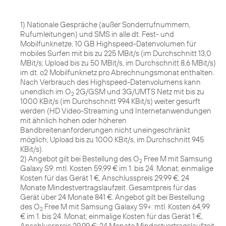
1) Nationale Gespräche (außer Sonderrufnummern,
Rufumleitungen) und SMS in alle dt. Fest- und
Mobilfunknetze, 10 GB Highspeed-Datenvolumen für
mobiles Surfen mit bis zu 225 MBit/s (im Durchschnitt 13,0
MBit/s; Upload bis zu 50 MBit/s, im Durchschnitt 8,6 MBit/s)
im dt. o2 Mobilfunknetz pro Abrechnungsmonat enthalten.
Nach Verbrauch des Highspeed-Datenvolumens kann
unendlich im O
2G/GSM und 3G/UMTS Netz mit bis zu
2
1000 KBit/s (im Durchschnitt 994 KBit/s) weiter gesurft
werden (HD Video-Streaming und Internetanwendungen
mit ähnlich hohen oder höheren
Bandbreitenanforderungen nicht uneingeschränkt
möglich; Upload bis zu 1000 KBit/s, im Durchschnitt 945
KBit/s).
2) Angebot gilt bei Bestellung des O
Free M mit Samsung
2
Galaxy S9: mtl. Kosten 59,99 € im 1. bis 24. Monat; einmalige
Kosten für das Gerät 1 €, Anschlusspreis 29,99 €; 24
Monate Mindestvertragslaufzeit. Gesamtpreis für das
Gerät über 24 Monate 841 €. Angebot gilt bei Bestellung
des O
Free M mit Samsung Galaxy S9+: mtl. Kosten 64,99
2
€ im 1. bis 24. Monat; einmalige Kosten für das Gerät 1 €,
Anschlusspreis 29,99 €; 24 Monate Mindestvertragslaufzeit.