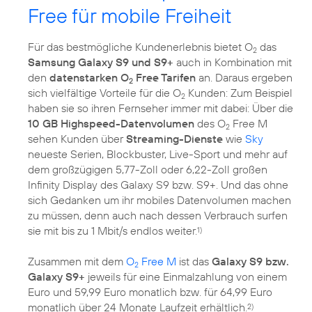
Free für mobile Freiheit
Für das bestmögliche Kundenerlebnis bietet O
das
2
Samsung Galaxy S9 und S9+
auch in Kombination mit
den
datenstarken O
Free Tarifen
an. Daraus ergeben
2
sich vielfältige Vorteile für die O
Kunden: Zum Beispiel
2
haben sie so ihren Fernseher immer mit dabei: Über die
10 GB Highspeed-Datenvolumen
des O
Free M
2
sehen Kunden über
Streaming-Dienste
wie
Sky
neueste Serien, Blockbuster, Live-Sport und mehr auf
dem großzügigen 5,77-Zoll oder 6,22-Zoll großen
Infinity Display des Galaxy S9 bzw. S9+. Und das ohne
sich Gedanken um ihr mobiles Datenvolumen machen
zu müssen, denn auch nach dessen Verbrauch surfen
sie mit bis zu 1 Mbit/s endlos weiter.
1)
Zusammen mit dem
O
Free M
ist das
Galaxy S9 bzw.
2
Galaxy S9+
jeweils für eine Einmalzahlung von einem
Euro und 59,99 Euro monatlich bzw. für 64,99 Euro
monatlich über 24 Monate Laufzeit erhältlich.
2)