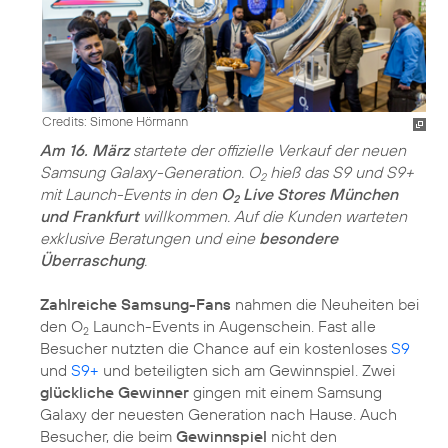
Credits: Simone Hörmann
Am 16. März
startete der offizielle Verkauf der neuen
Samsung Galaxy-Generation. O
hieß das S9 und S9+
2
mit Launch-Events in den
O
Live Stores München
2
und Frankfurt
willkommen. Auf die Kunden warteten
exklusive Beratungen und eine
besondere
Überraschung
.
Zahlreiche Samsung-Fans
nahmen die Neuheiten bei
den O
Launch-Events in Augenschein. Fast alle
2
Besucher nutzten die Chance auf ein kostenloses
S9
und
S9+
und beteiligten sich am Gewinnspiel. Zwei
glückliche Gewinner
gingen mit einem Samsung
Galaxy der neuesten Generation nach Hause. Auch
Besucher, die beim
Gewinnspiel
nicht den