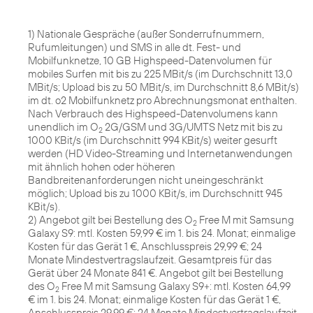
1) Nationale Gespräche (außer Sonderrufnummern,
Rufumleitungen) und SMS in alle dt. Fest- und
Mobilfunknetze, 10 GB Highspeed-Datenvolumen für
mobiles Surfen mit bis zu 225 MBit/s (im Durchschnitt 13,0
MBit/s; Upload bis zu 50 MBit/s, im Durchschnitt 8,6 MBit/s)
im dt. o2 Mobilfunknetz pro Abrechnungsmonat enthalten.
Nach Verbrauch des Highspeed-Datenvolumens kann
unendlich im O
2G/GSM und 3G/UMTS Netz mit bis zu
2
1000 KBit/s (im Durchschnitt 994 KBit/s) weiter gesurft
werden (HD Video-Streaming und Internetanwendungen
mit ähnlich hohen oder höheren
Bandbreitenanforderungen nicht uneingeschränkt
möglich; Upload bis zu 1000 KBit/s, im Durchschnitt 945
KBit/s).
2) Angebot gilt bei Bestellung des O
Free M mit Samsung
2
Galaxy S9: mtl. Kosten 59,99 € im 1. bis 24. Monat; einmalige
Kosten für das Gerät 1 €, Anschlusspreis 29,99 €; 24
Monate Mindestvertragslaufzeit. Gesamtpreis für das
Gerät über 24 Monate 841 €. Angebot gilt bei Bestellung
des O
Free M mit Samsung Galaxy S9+: mtl. Kosten 64,99
2
€ im 1. bis 24. Monat; einmalige Kosten für das Gerät 1 €,
Anschlusspreis 29,99 €; 24 Monate Mindestvertragslaufzeit.