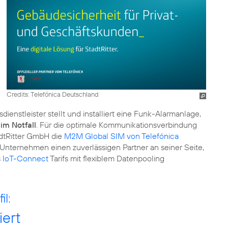
Credits: Telefónica Deutschland
sdienstleister stellt und installiert eine Funk-Alarmanlage,
 im Notfall
. Für die optimale Kommunikationsverbindung
adtRitter GmbH die
M2M Global SIM von Telefónica
 Unternehmen einen zuverlässigen Partner an seiner Seite,
s
IoT-Connect
Tarifs mit flexiblem Datenpooling
l:
ert