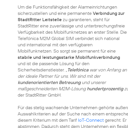
Um die Funktionsfähigkeit der Alarmeinrichtungen
sicherzustellen und eine permanente
Verbindung zur
StadtRitter Leitstelle
zu garantieren, steht für
StadtRitter eine zuverlässige und unterbrechungsfreie
Verfügbarkeit des Mobilfunknetzes an erster Stelle. Die
Telefónica M2M Global SIM verbindet sich national
und international mit den verfügbaren
Mobilfunknetzen. So sorgt sie permanent für eine
stabile und leistungsstarke Mobilfunkverbindung
und ist die passende Lösung für den
Sicherheitsdienstleister.
„
Telefónica
war von Anfang an
der ideale Partner für uns. Wir sind mit der
kundenorientierten Betreuung
und unserer
maßgeschneiderten M2M-Lösung
hundertprozentig
zu
der StadtRitter GmbH.
Für das stetig wachsende Unternehmen gehörte auße
Auswahlkriterien auf der Suche nach einem entspreche
diesem Kriterium mit dem Tarif
IoT-Connect
gerecht. Er
abstimmen. Dadurch steht dem Unternehmen ein flexibl