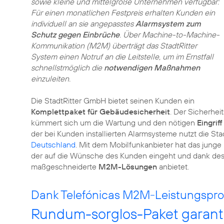
sowie kleine und mittelgroße Unternehmen verfügbar:
Für einen monatlichen Festpreis erhalten Kunden ein
individuell an sie angepasstes
Alarmsystem zum
Schutz gegen Einbrüche
. Über Machine-to-Machine-
Kommunikation (M2M) überträgt das StadtRitter
System einen Notruf an die Leitstelle, um im Ernstfall
schnellstmöglich die
notwendigen Maßnahmen
einzuleiten.
Die StadtRitter GmbH bietet seinen Kunden ein
Komplettpaket für Gebäudesicherheit
. Der Sicherheit
kümmert sich um die Wartung und den nötigen
Eingriff
der bei Kunden installierten Alarmsysteme nutzt die St
Deutschland
. Mit dem Mobilfunkanbieter hat das junge
der auf die Wünsche des Kunden eingeht und dank de
maßgeschneiderte
M2M-Lösungen
anbietet.
Dank Telefónicas M2M-Leistungsprofi
Rundum-sorglos-Paket garanti