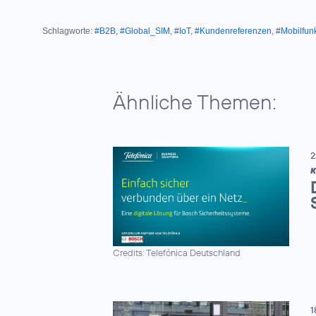
Schlagworte:
#B2B
,
#Global_SIM
,
#IoT
,
#Kundenreferenzen
,
#Mobilfun
Ähnliche Themen:
2
K
Credits: Telefónica Deutschland
1