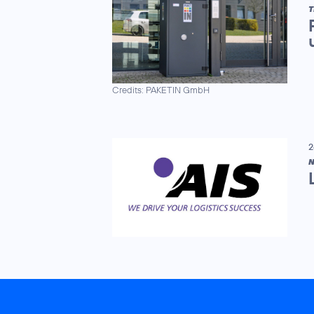
T
Credits: PAKETIN GmbH
2
N