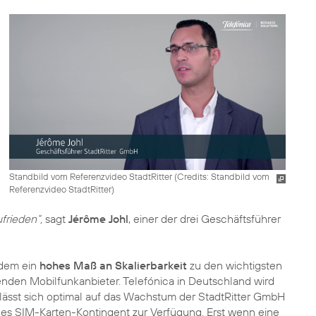
Standbild vom Referenzvideo StadtRitter (
Credits: Standbild vom
Referenzvideo StadtRitter
)
frieden“,
sagt
Jérôme Johl
, einer der drei Geschäftsführer
rdem ein
hohes Maß an Skalierbarkeit
zu den wichtigsten
nden Mobilfunkanbieter. Telefónica in Deutschland wird
 lässt sich optimal auf das Wachstum der StadtRitter GmbH
es SIM-Karten-Kontingent zur Verfügung. Erst wenn eine