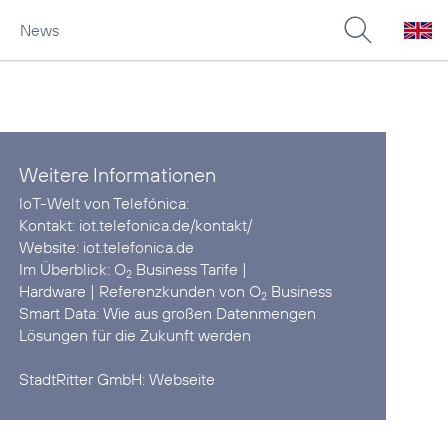
News
Weitere Informationen
IoT-Welt von Telefónica:
Kontakt:
iot.telefonica.de/kontakt/
Website:
iot.telefonica.de
Im Überblick:
O
Business Tarife
2
Hardware
| Referenzkunden von
O
Business
2
Smart Data:
Wie aus großen Datenmengen
Lösungen für die Zukunft werden
StadtRitter GmbH:
Webseite