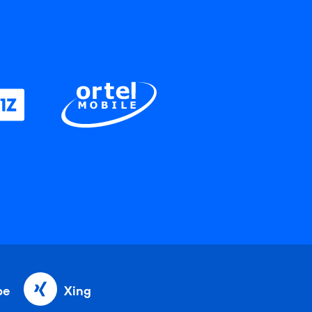
be
Xing