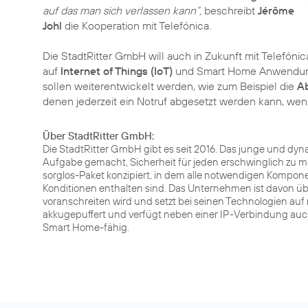
auf das man sich verlassen kann“,
beschreibt
Jérôme
Johl
die Kooperation mit Telefónica.
Die StadtRitter GmbH will auch in Zukunft mit Telefóni
auf
Internet of Things (IoT)
und Smart Home Anwendun
sollen weiterentwickelt werden, wie zum Beispiel die
A
denen jederzeit ein Notruf abgesetzt werden kann, wenn
Über StadtRitter GmbH:
Die StadtRitter GmbH gibt es seit 2016. Das junge und dy
Aufgabe gemacht, Sicherheit für jeden erschwinglich zu 
sorglos-Paket konzipiert, in dem alle notwendigen Komp
Konditionen enthalten sind. Das Unternehmen ist davon übe
voranschreiten wird und setzt bei seinen Technologien auf 
akkugepuffert und verfügt neben einer IP-Verbindung auch
Smart Home-fähig.