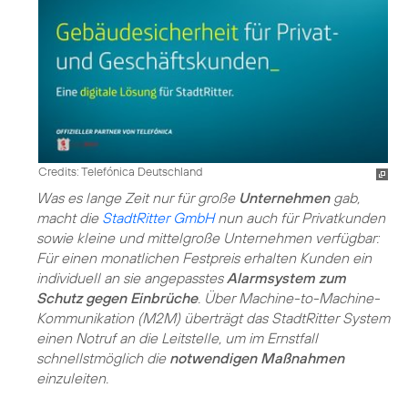
Credits: Telefónica Deutschland
Was es lange Zeit nur für große
Unternehmen
gab,
macht die
StadtRitter GmbH
nun auch für Privatkunden
sowie kleine und mittelgroße Unternehmen verfügbar:
Für einen monatlichen Festpreis erhalten Kunden ein
individuell an sie angepasstes
Alarmsystem zum
Schutz gegen Einbrüche
. Über Machine-to-Machine-
Kommunikation (M2M) überträgt das StadtRitter System
einen Notruf an die Leitstelle, um im Ernstfall
schnellstmöglich die
notwendigen Maßnahmen
einzuleiten.