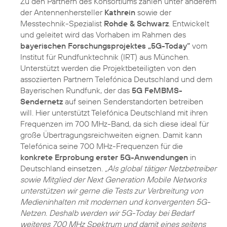
Zu den Partnern des Konsortiums zählen unter anderem
der Antennenhersteller
Kathrein
sowie der
Messtechnik-Spezialist
Rohde & Schwarz
. Entwickelt
und geleitet wird das Vorhaben im Rahmen des
bayerischen Forschungsprojektes „5G-Today“
vom
Institut für Rundfunktechnik (IRT) aus München.
Unterstützt werden die Projektbeteiligten von den
assoziierten Partnern Telefónica Deutschland und dem
Bayerischen Rundfunk, der das
5G FeMBMS-
Sendernetz
auf seinen Senderstandorten betreiben
will. Hier unterstützt Telefónica Deutschland mit ihren
Frequenzen im 700 MHz-Band, da sich diese ideal für
große Übertragungsreichweiten eignen. Damit kann
Telefónica seine 700 MHz-Frequenzen für die
konkrete Erprobung erster 5G-Anwendungen
in
Deutschland einsetzen.
„Als global tätiger Netzbetreiber
sowie Mitglied der Next Generation Mobile Networks
unterstützen wir gerne die Tests zur Verbreitung von
Medieninhalten mit modernen und konvergenten 5G-
Netzen. Deshalb werden wir 5G-Today bei Bedarf
weiteres 700 MHz Spektrum und damit eines seitens