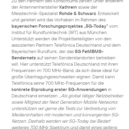
Zu den Partnern des Konsortiums zählen unter anderem
der Antennenhersteller
Kathrein
sowie der
Messtechnik-Spezialist
Rohde & Schwarz
. Entwickelt
und geleitet wird das Vorhaben im Rahmen des
bayerischen Forschungsprojektes „5G-Today“
vom
Institut für Rundfunktechnik (IRT) aus München.
Unterstützt werden die Projektbeteiligten von den
assoziierten Partnern Telefónica Deutschland und dem
Bayerischen Rundfunk, der das
5G FeMBMS-
Sendernetz
auf seinen Senderstandorten betreiben
will. Hier unterstützt Telefónica Deutschland mit ihren
Frequenzen im 700 MHz-Band, da sich diese ideal für
große Übertragungsreichweiten eignen. Damit kann
Telefónica seine 700 MHz-Frequenzen für die
konkrete Erprobung erster 5G-Anwendungen
in
Deutschland einsetzen.
„Als global tätiger Netzbetreiber
sowie Mitglied der Next Generation Mobile Networks
unterstützen wir gerne die Tests zur Verbreitung von
Medieninhalten mit modernen und konvergenten 5G-
Netzen. Deshalb werden wir 5G-Today bei Bedarf
weiteres 700 MHz Spektrum und damit eines seitens