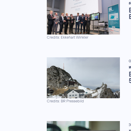
5
Credits: Ekkehart Winkler
0
W
Credits: BR Pressebild
3
T