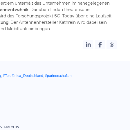
ußerdem unterhält das Unternehmen im nahegelegenen
tennentechnik
. Daneben finden theoretische
ird das Forschungsprojekt 5G-Today über eine Laufzeit
tung
. Der Antennenhersteller Kathrein wird dabei sein
nd Mobilfunk einbringen.
g
,
#Telefónica_Deutschland
,
#partnerschaften
9. Mai 2019