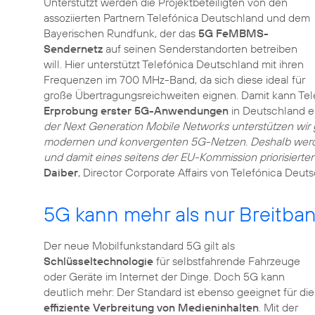
Unterstützt werden die Projektbeteiligten von den
assoziierten Partnern Telefónica Deutschland und dem
Bayerischen Rundfunk, der das
5G FeMBMS-
Sendernetz
auf seinen Senderstandorten betreiben
will. Hier unterstützt Telefónica Deutschland mit ihren
Frequenzen im 700 MHz-Band, da sich diese ideal für
große Übertragungsreichweiten eignen. Damit kann Te
Erprobung erster 5G-Anwendungen
in Deutschland e
der Next Generation Mobile Networks unterstützen wir 
modernen und konvergenten 5G-Netzen. Deshalb werd
und damit eines seitens der EU-Kommission priorisiert
Daiber
, Director Corporate Affairs von Telefónica Deut
5G kann mehr als nur Breitba
Der neue Mobilfunkstandard 5G gilt als
Schlüsseltechnologie
für selbstfahrende Fahrzeuge
oder Geräte im Internet der Dinge. Doch 5G kann
deutlich mehr: Der Standard ist ebenso geeignet für die
effiziente Verbreitung von Medieninhalten
. Mit der