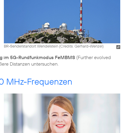
BR-Senderstandort Wendelstein (
Credits: Gerhard-Wenzel
)
ng im 5G-Rundfunkmodus FeMBMS
(Further evolved
ößere Distanzen untersuchen.
 700 MHz-Frequenzen