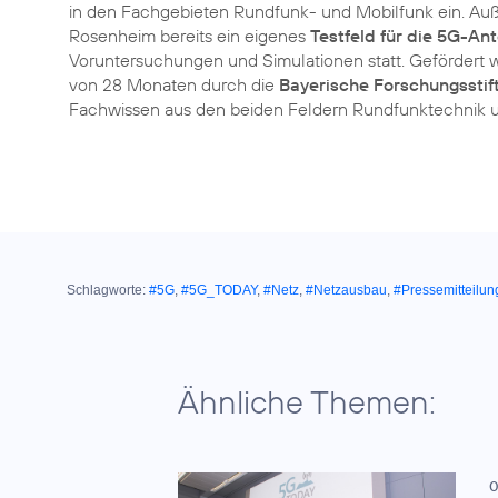
in den Fachgebieten Rundfunk- und Mobilfunk ein. A
Rosenheim bereits ein eigenes
Testfeld für die 5G-An
Voruntersuchungen und Simulationen statt. Gefördert w
von 28 Monaten durch die
Bayerische Forschungsstif
Fachwissen aus den beiden Feldern Rundfunktechnik u
Schlagworte:
#5G
,
#5G_TODAY
,
#Netz
,
#Netzausbau
,
#Pressemitteilun
Ähnliche Themen:
0