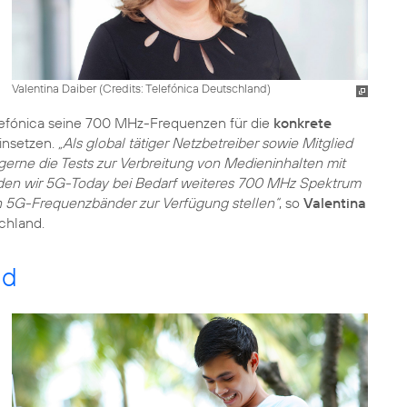
Valentina Daiber (
Credits: Telefónica Deutschland
)
lefónica seine 700 MHz-Frequenzen für die
konkrete
insetzen.
„Als global tätiger Netzbetreiber sowie Mitglied
gerne die Tests zur Verbreitung von Medieninhalten mit
en wir 5G-Today bei Bedarf weiteres 700 MHz Spektrum
en 5G-Frequenzbänder zur Verfügung stellen“
, so
Valentina
schland.
nd