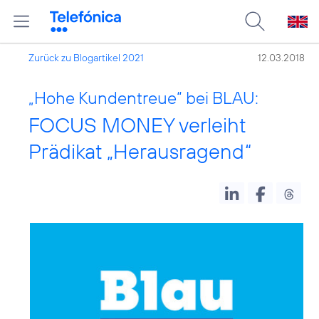
Zurück zu Blogartikel 2021
12.03.2018
„Hohe Kundentreue“ bei BLAU:
FOCUS MONEY verleiht
Prädikat „Herausragend“