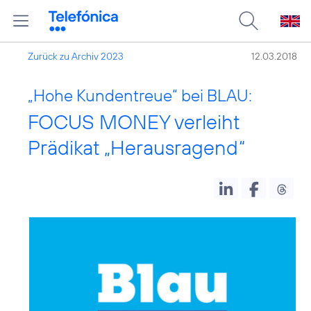
Zurück zu Archiv 2023
12.03.2018
„Hohe Kundentreue“ bei BLAU:
FOCUS MONEY verleiht
Prädikat „Herausragend“