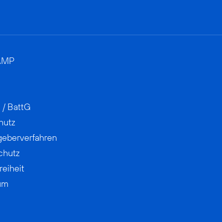
AMP
 / BattG
hutz
geberverfahren
chutz
reiheit
um