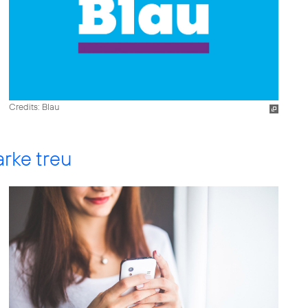
Credits: Blau
rke treu