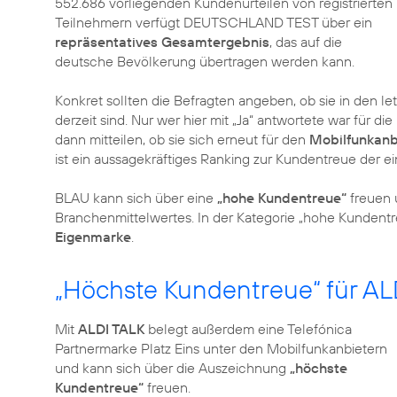
552.686 vorliegenden Kundenurteilen von registrierten
Teilnehmern verfügt DEUTSCHLAND TEST über ein
repräsentatives Gesamtergebnis
, das auf die
deutsche Bevölkerung übertragen werden kann.
Konkret sollten die Befragten angeben, ob sie in den 
derzeit sind. Nur wer hier mit „Ja“ antwortete war für d
dann mitteilen, ob sie sich erneut für den
Mobilfunkanb
ist ein aussagekräftiges Ranking zur Kundentreue der e
BLAU kann sich über eine
„hohe Kundentreue“
freuen 
Branchenmittelwertes. In der Kategorie „hohe Kundentre
Eigenmarke
.
„Höchste Kundentreue“ für AL
Mit
ALDI TALK
belegt außerdem eine Telefónica
Partnermarke Platz Eins unter den Mobilfunkanbietern
und kann sich über die Auszeichnung
„höchste
Kundentreue“
freuen.