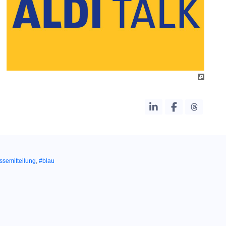
ssemitteilung
,
#blau