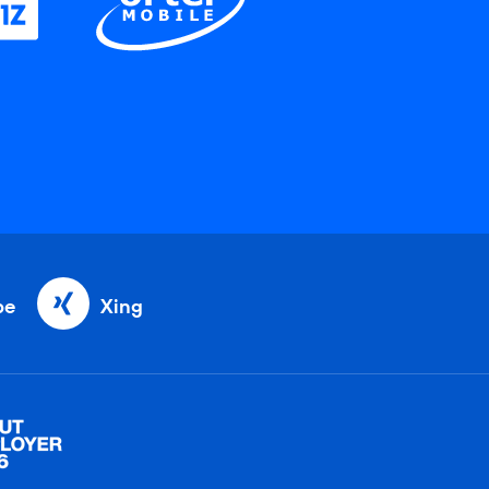
be
Xing