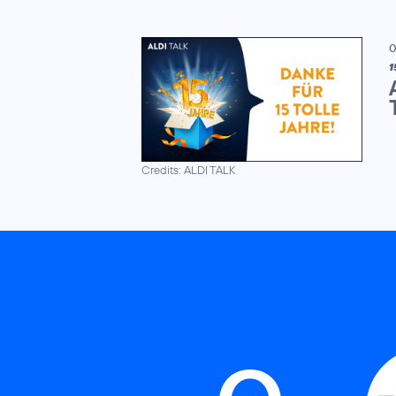
0
1
Credits: ALDI TALK