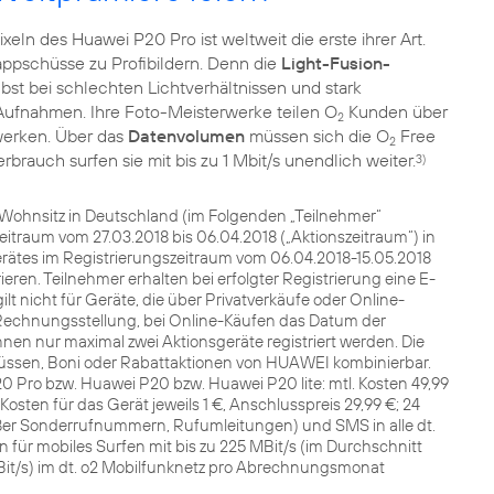
eln des Huawei P20 Pro ist weltweit die erste ihrer Art.
ppschüsse zu Profibildern. Denn die
Light-Fusion-
bst bei schlechten Lichtverhältnissen und stark
 Aufnahmen. Ihre Foto-Meisterwerke teilen O
Kunden über
2
zwerken. Über das
Datenvolumen
müssen sich die O
Free
2
uch surfen sie mit bis zu 1 Mbit/s unendlich weiter.
3)
t Wohnsitz in Deutschland (im Folgenden „Teilnehmer“
traum vom 27.03.2018 bis 06.04.2018 („Aktionszeitraum“) in
rätes im Registrierungszeitraum vom 06.04.2018-15.05.2018
ren. Teilnehmer erhalten bei erfolgter Registrierung eine E-
lt nicht für Geräte, die über Privatverkäufe oder Online-
Rechnungsstellung, bei Online-Käufen das Datum der
en nur maximal zwei Aktionsgeräte registriert werden. Die
hüssen, Boni oder Rabattaktionen von HUAWEI kombinierbar.
 Pro bzw. Huawei P20 bzw. Huawei P20 lite: mtl. Kosten 49,99
 Kosten für das Gerät jeweils 1 €, Anschlusspreis 29,99 €; 24
ßer Sonderrufnummern, Rufumleitungen) und SMS in alle dt.
ür mobiles Surfen mit bis zu 225 MBit/s (im Durchschnitt
 MBit/s) im dt. o2 Mobilfunknetz pro Abrechnungsmonat