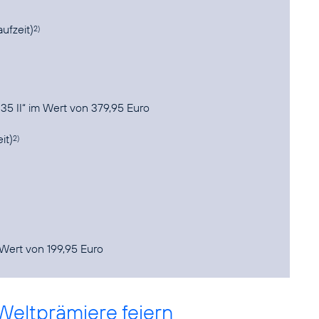
ufzeit)
2)
 35 II“ im Wert von 379,95 Euro
it)
2)
 Wert von 199,95 Euro
Weltprämiere feiern