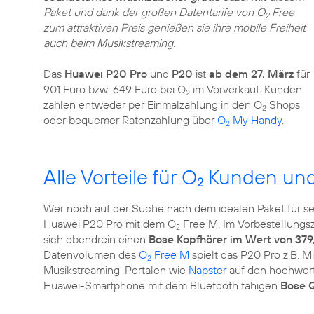
Paket und dank der großen Datentarife von O
Free
2
zum attraktiven Preis genießen sie ihre mobile Freiheit
auch beim Musikstreaming.
Das
Huawei P20 Pro
und
P20
ist
ab dem 27. März
für
901 Euro bzw. 649 Euro bei O
im Vorverkauf. Kunden
2
zahlen entweder per Einmalzahlung in den O
Shops
2
oder bequemer Ratenzahlung über
O
My Handy
.
2
Alle Vorteile für O
Kunden und 
2
Wer noch auf der Suche nach dem idealen Paket für sein
Huawei P20 Pro mit dem O
Free M. Im Vorbestellungs
2
sich obendrein einen
Bose Kopfhörer im Wert von 379
Datenvolumen des
O
Free M
spielt das P20 Pro z.B. 
2
Musikstreaming-Portalen wie
Napster
auf den hochwerti
Huawei-Smartphone mit dem Bluetooth fähigen
Bose Q