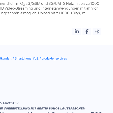
nendlich im O
2G/GSM und 3G/UMTS Netz mit bis zu 1000
2
n (HD Video-Streaming und Internetanwendungen mit ähnlich
geschränkt möglich; Upload bis zu 1000 KBit/s, im
atkunden
,
#Smartphone
,
#o2
,
#produkte_services
6. März 2019
EI VORBESTELLUNG MIT GRATIS SONOS LAUTSPRECHER: