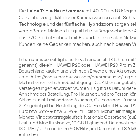
Die
Leica Triple Hauptkamera
mit 40, 20 und 8 Megapix
O
ist überzeugt: Mit dieser Kamera werden auch Schna
2
Technologie
und der
fünffache Hybridzoom
sorgen sel
vergrößerten Motiven für qualitativ außergewöhnliche
das P20 Pro blitzschnell mit Freunden in sozialen Net
Kunden keine Gedanken machen, auch nach dessen Verbra
1) Teilnahmeberechtigt sind Privatkunden ab 18 Jahren mi
genannt), die ein HUAWEI P20 oder HUAWEI P20 Pro im Zei
Deutschland kaufen und sich nach Erwerb eines Aktionsge
unter https://consumer.huawei.com/de/promotions/ registrie
Mail mit einer Teilnahmebestätigung. Das Aktionsangebot gi
Versteigerungen erworben wurden. Es gilt das Datum der 
Annahme der Bestellung. Pro Haushalt und pro Person könn
Aktion ist nicht mit anderen Aktionen, Gutscheinen, Zusc
2) Angebot gilt bei Bestellung des O
Free M mit Huawei P20
2
Euro bzw. 39,99 € bzw. 31,99 € im 1. bis 24. Monat; einmalige
Monate Mindestvertragslaufzeit. Nationale Gespräche (au
Fest- und Mobilfunknetze, 10 GB Highspeed-Datenvolumen f
13,0 MBit/s; Upload bis zu 50 MBit/s, im Durchschnitt 8,6
enthalten.