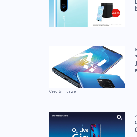
1
H
Credits: Huawei
2
L