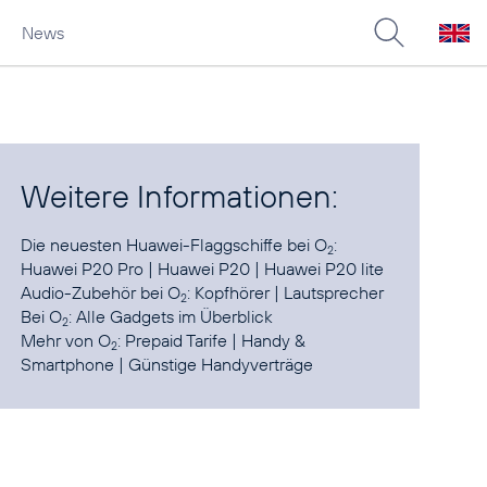
News
Weitere Informationen:
Die neuesten Huawei-Flaggschiffe bei O
:
2
Huawei P20 Pro
|
Huawei P20
|
Huawei P20 lite
Audio-Zubehör bei O
:
Kopfhörer
|
Lautsprecher
2
Bei O
:
Alle Gadgets im Überblick
2
Mehr von O
:
Prepaid Tarife
|
Handy &
2
Smartphone
|
Günstige Handyverträge