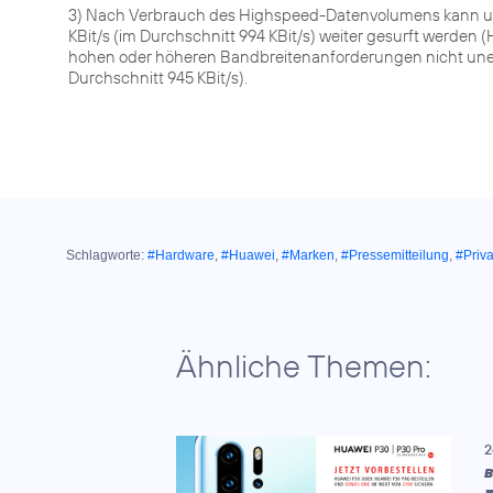
3) Nach Verbrauch des Highspeed-Datenvolumens kann u
KBit/s (im Durchschnitt 994 KBit/s) weiter gesurft werde
hohen oder höheren Bandbreitenanforderungen nicht unein
Durchschnitt 945 KBit/s).
Schlagworte:
#Hardware
,
#Huawei
,
#Marken
,
#Pressemitteilung
,
#Priv
Ähnliche Themen:
2
B