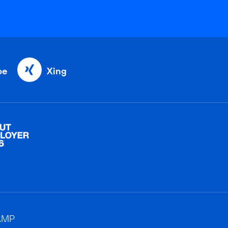
be
Xing
AMP