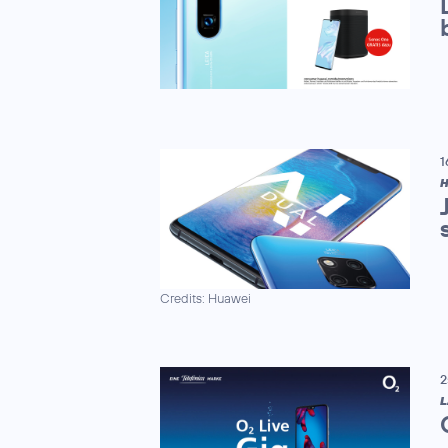
1
H
Credits: Huawei
2
L