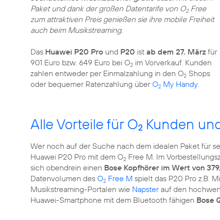
Paket und dank der großen Datentarife von O
Free
2
zum attraktiven Preis genießen sie ihre mobile Freiheit
auch beim Musikstreaming.
Das
Huawei P20 Pro
und
P20
ist
ab dem 27. März
für
901 Euro bzw. 649 Euro bei O
im Vorverkauf. Kunden
2
zahlen entweder per Einmalzahlung in den O
Shops
2
oder bequemer Ratenzahlung über
O
My Handy
.
2
Alle Vorteile für O
Kunden und 
2
Wer noch auf der Suche nach dem idealen Paket für sein
Huawei P20 Pro mit dem O
Free M. Im Vorbestellungs
2
sich obendrein einen
Bose Kopfhörer im Wert von 379
Datenvolumen des
O
Free M
spielt das P20 Pro z.B. 
2
Musikstreaming-Portalen wie
Napster
auf den hochwerti
Huawei-Smartphone mit dem Bluetooth fähigen
Bose Q