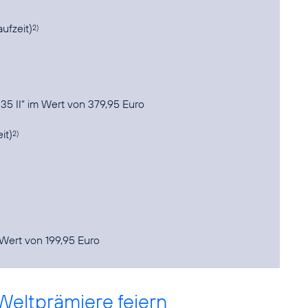
ufzeit)
2)
 35 II“ im Wert von 379,95 Euro
it)
2)
 Wert von 199,95 Euro
Weltprämiere feiern