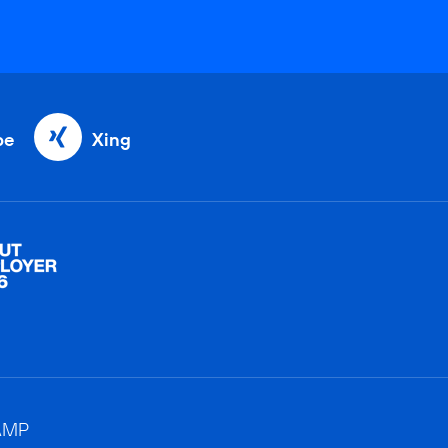
be
Xing
AMP