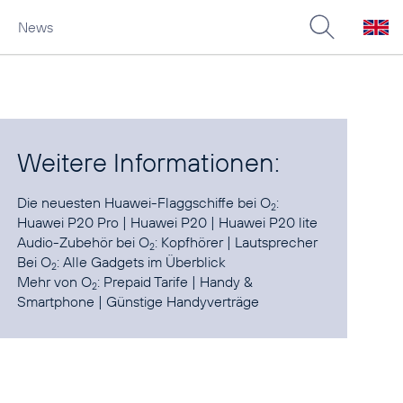
News
Weitere Informationen:
Die neuesten Huawei-Flaggschiffe bei O
:
2
Huawei P20 Pro
|
Huawei P20
|
Huawei P20 lite
Audio-Zubehör bei O
:
Kopfhörer
|
Lautsprecher
2
Bei O
:
Alle Gadgets im Überblick
2
Mehr von O
:
Prepaid Tarife
|
Handy &
2
Smartphone
|
Günstige Handyverträge