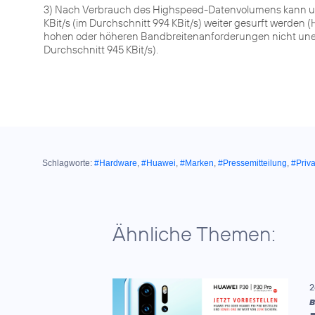
3) Nach Verbrauch des Highspeed-Datenvolumens kann u
KBit/s (im Durchschnitt 994 KBit/s) weiter gesurft werde
hohen oder höheren Bandbreitenanforderungen nicht unein
Durchschnitt 945 KBit/s).
Schlagworte:
#Hardware
,
#Huawei
,
#Marken
,
#Pressemitteilung
,
#Priv
Ähnliche Themen:
2
B