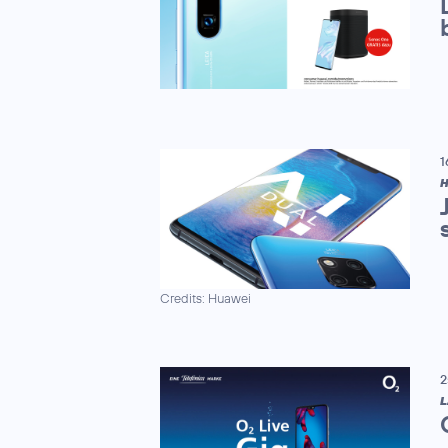
1
H
Credits: Huawei
2
L