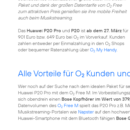
Paket und dank der großen Datentarife von O
Free
2
zum attraktiven Preis genießen sie ihre mobile Freiheit
auch beim Musikstreaming.
Das
Huawei P20 Pro
und
P20
ist
ab dem 27. März
für
901 Euro bzw. 649 Euro bei O
im Vorverkauf. Kunden
2
zahlen entweder per Einmalzahlung in den O
Shops
2
oder bequemer Ratenzahlung über
O
My Handy
.
2
Alle Vorteile für O
Kunden und 
2
Wer noch auf der Suche nach dem idealen Paket für sein
Huawei P20 Pro mit dem O
Free M. Im Vorbestellungs
2
sich obendrein einen
Bose Kopfhörer im Wert von 379
Datenvolumen des
O
Free M
spielt das P20 Pro z.B. 
2
Musikstreaming-Portalen wie
Napster
auf den hochwerti
Huawei-Smartphone mit dem Bluetooth fähigen
Bose Q