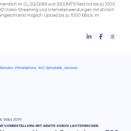
nendlich im O
2G/GSM und 3G/UMTS Netz mit bis zu 1000
2
n (HD Video-Streaming und Internetanwendungen mit ähnlich
geschränkt möglich; Upload bis zu 1000 KBit/s, im
atkunden
,
#Smartphone
,
#o2
,
#produkte_services
6. März 2019
EI VORBESTELLUNG MIT GRATIS SONOS LAUTSPRECHER: