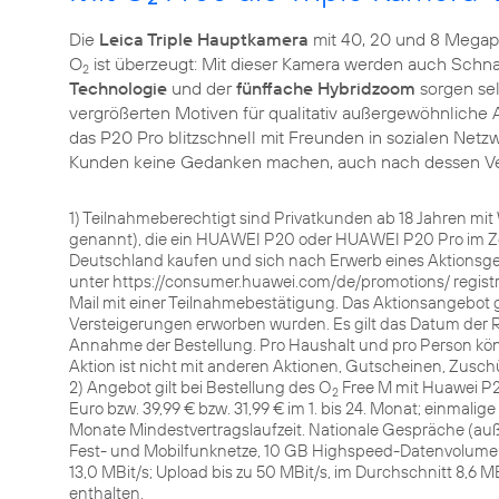
Die
Leica Triple Hauptkamera
mit 40, 20 und 8 Megapix
O
ist überzeugt: Mit dieser Kamera werden auch Schna
2
Technologie
und der
fünffache Hybridzoom
sorgen sel
vergrößerten Motiven für qualitativ außergewöhnliche
das P20 Pro blitzschnell mit Freunden in sozialen Net
Kunden keine Gedanken machen, auch nach dessen Verbra
1) Teilnahmeberechtigt sind Privatkunden ab 18 Jahren mi
genannt), die ein HUAWEI P20 oder HUAWEI P20 Pro im Zei
Deutschland kaufen und sich nach Erwerb eines Aktionsge
unter https://consumer.huawei.com/de/promotions/ registrie
Mail mit einer Teilnahmebestätigung. Das Aktionsangebot gi
Versteigerungen erworben wurden. Es gilt das Datum der 
Annahme der Bestellung. Pro Haushalt und pro Person könn
Aktion ist nicht mit anderen Aktionen, Gutscheinen, Zusc
2) Angebot gilt bei Bestellung des O
Free M mit Huawei P20
2
Euro bzw. 39,99 € bzw. 31,99 € im 1. bis 24. Monat; einmalige
Monate Mindestvertragslaufzeit. Nationale Gespräche (au
Fest- und Mobilfunknetze, 10 GB Highspeed-Datenvolumen f
13,0 MBit/s; Upload bis zu 50 MBit/s, im Durchschnitt 8,6
enthalten.