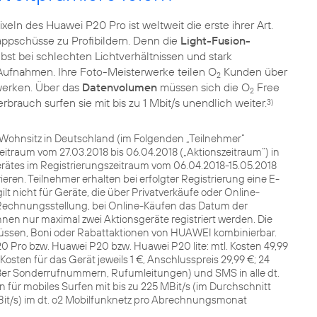
eln des Huawei P20 Pro ist weltweit die erste ihrer Art.
ppschüsse zu Profibildern. Denn die
Light-Fusion-
bst bei schlechten Lichtverhältnissen und stark
 Aufnahmen. Ihre Foto-Meisterwerke teilen O
Kunden über
2
zwerken. Über das
Datenvolumen
müssen sich die O
Free
2
uch surfen sie mit bis zu 1 Mbit/s unendlich weiter.
3)
t Wohnsitz in Deutschland (im Folgenden „Teilnehmer“
traum vom 27.03.2018 bis 06.04.2018 („Aktionszeitraum“) in
rätes im Registrierungszeitraum vom 06.04.2018-15.05.2018
ren. Teilnehmer erhalten bei erfolgter Registrierung eine E-
lt nicht für Geräte, die über Privatverkäufe oder Online-
Rechnungsstellung, bei Online-Käufen das Datum der
en nur maximal zwei Aktionsgeräte registriert werden. Die
hüssen, Boni oder Rabattaktionen von HUAWEI kombinierbar.
 Pro bzw. Huawei P20 bzw. Huawei P20 lite: mtl. Kosten 49,99
 Kosten für das Gerät jeweils 1 €, Anschlusspreis 29,99 €; 24
ßer Sonderrufnummern, Rufumleitungen) und SMS in alle dt.
ür mobiles Surfen mit bis zu 225 MBit/s (im Durchschnitt
 MBit/s) im dt. o2 Mobilfunknetz pro Abrechnungsmonat